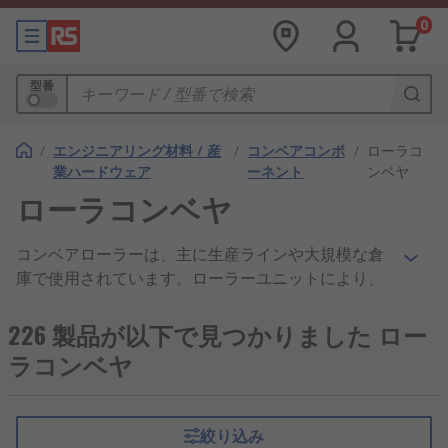
0
型番
/
エンジニアリング材料 / 産
/
コンベアコンポ
/
ローラコ
業ハードウェア
ーネント
ンベヤ
ローラコンベヤ
コンベアローラーは、主に生産ラインや大規模な倉
庫で使用されています。ローラーユニットにより、
人や機械が大きい物も小さい物も楽に移送できるよ
うになります。コンベアローラーを使用すると、複
226 製品が以下で見つかりました ロー
数のローラーで対象物の重量が分散され、整然と安
ラコンベヤ
全に移送されるようになるため、重量物や扱いにく
い物を取り扱う際のリスクを最小限に抑えることが
できます。 この簡便さにより、効率的で安全な作業
絞り込み
環境を実現できます。