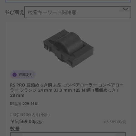
コンベアローラーの機能
並び替え
検索キーワード関連順
コンベアローラーは、ローラー本体が回転できるよ
うに両端がフレームに取り付けられています。ロー
ラーは、一定間隔で互いに平行に取り付けられ、作
業場周辺の移動性を考慮して、浅い角度で取り付け
てコーナーを形成できます。
通常、ローラーは金属製ですが、ローラーチューブ
在庫あり
は、用途によってはプラスチック製のものもありま
RS PRO 亜鉛めっき鋼 丸型 コンベアローラー コンベアロー
す。ローラーの直径、長さ、最大耐荷重はさまざま
ラー フランジ 24 mm 33.3 mm 125 N 鋼（亜鉛めっき）
で、 故障なしで長期間にわたって適切な強度を維持
28 mm
できるように、常にコンベアローラーの用途を考慮
RS品番
229-9181
する必要があります。
1 袋(1袋10個入り) 小計：
￥5,569.00
(税抜)
￥5,569.00/袋
数量