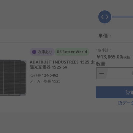
単価：
す。たとえば、 携帯電話 充電器の小型ソーラーパネルが直射
1個小計：
在庫あり
RS Better World
￥13,865.00
(税抜)
ADAFRUIT INDUSTRIES 1525 太
数量
が、通常は携帯型です。 携帯電話の充電にも使用できます。 
陽光充電器 1525 6V
のデバイス たとえば懐中電灯などは、 場合によっては、エネル
RS品番
124-5462
ックアップします。
メーカー型番
1525
デー
な寸法と重量の両方です。 これは、主に定格電力と出力電圧に
コンパクトな複合型ポータブルソーラー充電器が、携帯電話の充
ーラー発電パックと折りたたみ式ソーラーパネルが必要になり