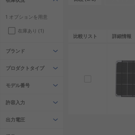
在庫状況
ソーラーパネルの表面積 - 例： パネルのサイズ
1 オプションを用意
使用方法
在庫あり (1)
比較リスト
詳細情報
USB ケーブルを充電器から電子機器に接続するだけで
ブランド
ソーラー充電器の用途
ソーラー充電器は最新の技術で幅広く使用されています
プロダクトタイプ
器（ MP3 プレーヤーなど）を使用できます。 一部
を使用し、 手動クランクなどの物理的な充電方式でバ
モデル番号
ソーラー充電器の種類
許容入力
ソーラー充電器にはさまざまなサイズがあり、 物理的
ど、 容量が大きくなります。 週末のお出かけには、 
出力電圧
行で無期限にポータブル電源を使用するには、適切なソ