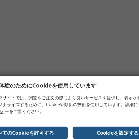
 太陽の光線だけが必要なので、「オフグリッド」で使用できま
は副産物
しません。
電力が大幅に低下するため、壁コンセントに接続して充電するよ
体験のためにCookieを使用しています
ブサイトでは、閲覧やご注文の際により良いサービスを提供し、表示さ
ソナライズするために、Cookieや類似の技術を使用しています。詳細
リシ
ーをご覧ください。
べてのCookieを許可する
Cookieを設定する