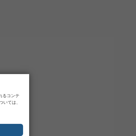
す。 電源ポイントへの接続に便利なバック
り時間がかかります。
れるコンテ
については、