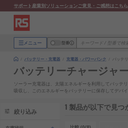
サポート
産業別ソリューション
ご意見・ご感想はこちら
メニュー
型番
/
バッテリー・充電器
/
充電器・パワーバンク
/
バッテ
バッテリーチャージャ
ソーラー充電器は、太陽エネルギーを利用してバッテリ
吸収し、このエネルギーをバッテリーに保存してデバイ
向けに設計されており、 USB ポートと micro-USB
1 製品が以下で見
ソーラー充電器の特性
絞り込み
バッテリーのサイズ - 充電対象やソーラー充電器で充
比較 (0/8)
リセット