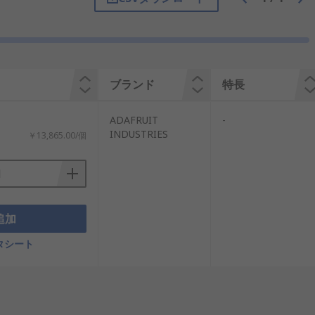
ブランド
特長
日光の下に向いていることを確認します。
ADAFRUIT
-
INDUSTRIES
￥13,865.00/個
移動中に、タブレットなどの携帯型電子機
ギー源の一部としてソーラーバッテリ充電器
追加
タシート
対応しています。通常は、大型になるほ
電状態を維持するのに十分です。 長期旅
ます。