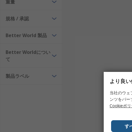
重量
ソーラー充電器のメリット
規格 / 承認
自由な移動 - バッテリの充電に外部電源は不要です。
アップ
Better World 製品
環境に優しい–放出がないため環境に優しい 廃棄物また
ソーラー充電器のデメリット
Better Worldについ
て
夜間 - ソーラー充電器は、太陽光のない夜間には機能
製品ラベル
天気の悪い日や曇りの日 - どちらも太陽電池の発電
より良い
当社のウェ
ンツをパー
Cookieポ
す