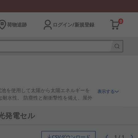
0
荷物追跡
ログイン/新規登録
電池を使用して太陽から太陽エネルギーを
表示する
は耐水性、 防塵性と耐衝撃性を備え、屋外
光発電セル
CSVダウンロード
1
/
1