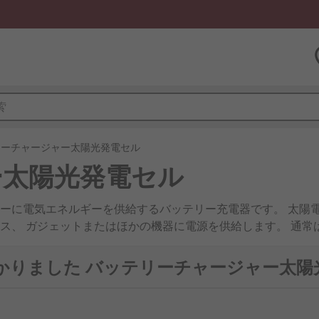
リーチャージャー太陽光発電セル
ー太陽光発電セル
ーに電気エネルギーを供給するバッテリー充電器です。 太陽
ス、 ガジェットまたはほかの機器に電源を供給します。 通常
 ケーブルが付属しているます。
つかりました バッテリーチャージャー太陽
電する頻度