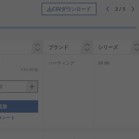
CSVダウンロード
3
/
5
ケル、パラジウム、銀など)が施されてい
ブランド
シリーズ
計：
ハーティング
09 06
￥83.90/個
追加
タシート