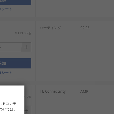
タシート
：
ハーティング
09 06
￥123.00/個
追加
タシート
）)
TE Connectivity
AMP
￥76.60/個
れるコンテ
については、