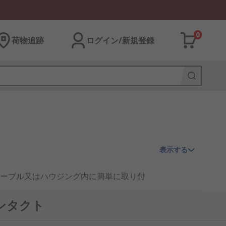
0
荷物追跡
ログイン/新規登録
表示する
ーブル又はハウジング内に簡単に取り付
、ピンと呼ばれることもあり、通常は並
ンタクト