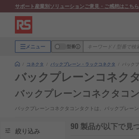
サポート
産業別ソリューション
ご意見・ご感想はこちら
メニュー
型番
/
コネクタ
/
バックプレーン・ラックコネクタ
/
バック
バックプレーンコネク
バックプレーンコネクタコ
バックプレーンコネクタコンタクトは、バックプレーン
けられ、電流や信号を伝送するためにバックプレーンコ
列に接続されます。こうしたコネクタは、
DIN41612
90 製品が以下で
絞り込み
バックプレーンコネクタの