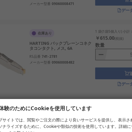
メーカー型番
09060008471
デー
1 袋(1袋5個入り) 小計
在庫あり
￥615.00
(税抜)
HARTING バックプレーンコネク
数量
タコンタクト, メス, 6A
RS品番
741-2781
メーカー型番
09060008482
デー
10個小計 (一括梱包（袋
在庫あり
体験のためにCookieを使用しています
￥766.00
(税抜)
TE Connectivity バックプレーン
数量
ブサイトでは、閲覧やご注文の際により良いサービスを提供し、表示さ
コネクタコンタクト, メス, ケーブ
ソナライズするために、Cookieや類似の技術を使用しています。詳細
ル対応