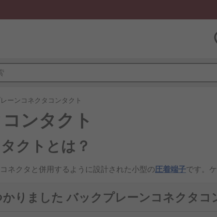
プレーンコネクタコンタクト
タコンタクト
ンタクトとは？
コネクタと併用するように設計された小型の
圧着端子
です。ケ
ネクタで使用されます。バックプレーンコネクタコンタクトは
機器
で使用できます。
見つかりました バックプレーンコネクタコ
種類