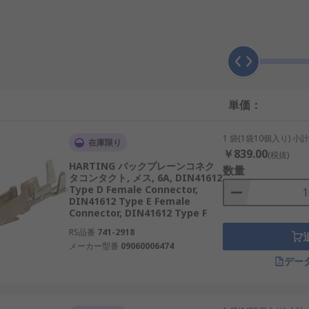
など)でできており、用途に応じて、さまざまなめっき(金、ニッ
着式、はんだ付け、又はねじ止めのものがあります。
同士を接続する
ハウジング
に収まります。
単価：
1 袋(1袋10個入り) 小
在庫限り
￥839.00
(税抜)
HARTING バックプレーンコネク
数量
タコンタクト, メス, 6A, DIN41612
Type D Female Connector,
DIN41612 Type E Female
Connector, DIN41612 Type F
RS品番
741-2918
メーカー型番
09060006474
デー