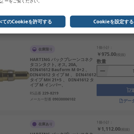
リシ
ーをご覧ください。
RS品番
718-8390P
メーカー型番
166633-1
べてのCookieを許可する
Cookieを設定する
デー
1個小計：
在庫限り
￥975.00
(税抜)
HARTING バックプレーンコネク
数量
タコンタクト, オス, 20A,
DIN41612 Bauform M 0+2 、
DIN41612 タイプ M 、 DIN41612
タイプ MH 21+5 、 DIN41612 タ
イプ M インバー、
RS品番
229-8219
メーカー型番
09030006102
デー
1個小計：
在庫あり
￥1,112.00
(税抜)