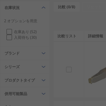
比較 (0/8)
リセット
在庫状況
バックプレーンコネクタは、さまざまな金属(銅、真鍮
ます。一部のコンタクトは終端処理方法も異なり、圧
2 オプションを用意
DINコネクタコンタクトは、広く普及しており、基板
在庫あり (52)
比較リスト
詳細情報
入荷待ち (30)
ブランド
シリーズ
プロダクトタイプ
併用可能製品