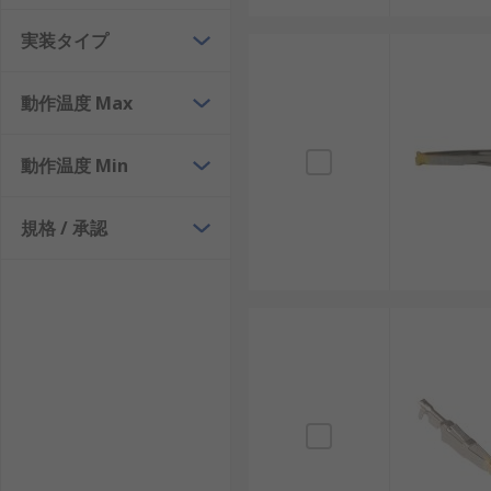
実装タイプ
動作温度 Max
動作温度 Min
規格 / 承認