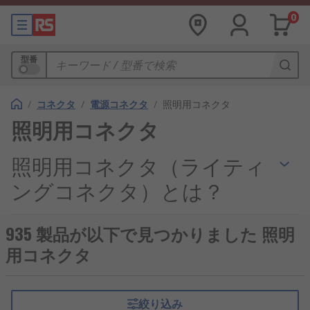
0
型番
/
コネクタ
/
電源コネクタ
/
照明用コネクタ
照明用コネクタ
照明用コネクタ（ライティ
ングコネクタ）とは？
照明用コネクタは、照明機器と電源、制御機器、配
935 製品が以下で見つかりました 照明
線を安全かつ確実に接続するための部品です。従来
用コネクタ
の直結配線に比べ、施工性や保守性を高める役割を
持ち、近年の照明システムでは欠かせない存在とな
っています。一般照明から産業用途まで幅広く使用
絞り込み
されており、ライティングコネクタとしても認識さ