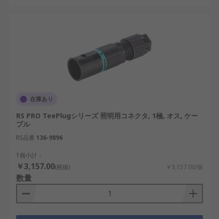
ことができます。
照明用コネクタ用RSコンポーネン
ツのご紹介
産業用途を中心に幅広い分野で使用される照明用コ
ネクタについて、RSコンポーネンツは電子部品のグ
ローバルサプライヤーとして、日本市場向けに選定
された製品を複数メーカーから取り扱っています。
在庫あり
設計段階での選定から、保守・交換用途までを想定
RS PRO TeePlugシリーズ 照明用コネクタ, 1極, オス, ケー
したライティングコネクタを安定的に供給してお
ブル
り、用途や条件に応じた製品比較が可能です。
RS品番
136-9896
1個小計：
￥3,157.00
(税抜)
￥3,157.00/個
数量