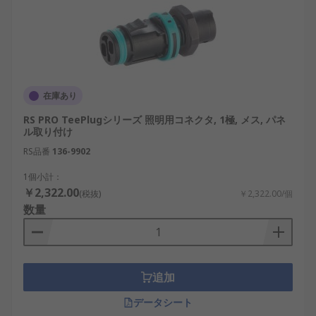
優れた製品を提供しています。
TE Connectivity：高信頼性コネクタ分野で実
績があり、照明用途にも対応しています。
Wieland：建築・設備照明向けのコネクタで高
い評価を受けています。
在庫あり
Schneider Electric：設備・制御分野を中心
RS PRO TeePlugシリーズ 照明用コネクタ, 1極, メス, パネ
に、安全性を重視した製品を展開していま
ル取り付け
す。
RS品番
136-9902
ヒロセ電機（Hirose）：国内メーカーとして
1個小計：
精密コネクタ技術に定評があります。
￥2,322.00
(税抜)
￥2,322.00/個
数量
照明用コネクタは、照明設備の安全性と効率を支え
る重要な部品です。日本国内の再生可能エネルギー
関連施設、輸送・物流拠点、産業設備など、さまざ
まな分野で活用が進んでいます。用途や環境条件を
追加
正しく理解し、適切な照明用コネクタを選ぶこと
で、照明システム全体の信頼性と運用効率を高める
データシート