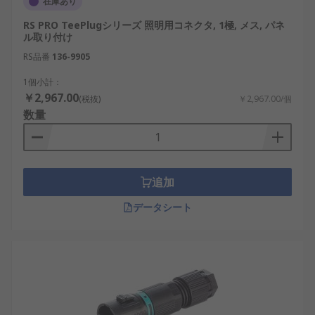
在庫あり
次に、使用にあたって理解しておきたい注意点もあ
RS PRO TeePlugシリーズ 照明用コネクタ, 1極, メス, パネ
ル取り付け
ります。
RS品番
136-9905
定格を超える電圧や電流では使用できませ
1個小計：
ん。
￥2,967.00
(税抜)
￥2,967.00/個
使用環境に適合しない場合、劣化が早まるこ
数量
とがあります。
照明用コネクタの選び方
追加
照明用コネクタの選定では、設備条件と安全要件を
データシート
明確にすることが重要です。
オス／メス：プラグとソケットの組み合わせ
を確認します。
極数：必要な電力線や制御線の本数に合わせ
て選びます。