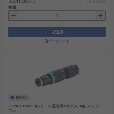
で接続でき、施工時間を短縮できます。
￥3,117.00
(税抜)
￥3,117.00/個
数量
防水型照明用コネクタ
：屋外や湿気の多い環
境で使用され、耐環境性に優れています。
分岐対応照明用コネクタ
：一つの電源から複
数の照明器具へ配線できます。
追加
高電圧対応照明用コネクタ
：400Vや500Vクラ
データシート
スの設備照明に対応します。
低電圧LED照明用コネクタ
：直流電源を使用す
るLED照明向けに設計されています。
制御信号対応ライティングコネクタ
：調光や
制御信号を同時に扱える構造です。
照明用コネクタの利点
照明用コネクタは、施工性、安全性、運用効率の面
在庫あり
で多くの利点を備えています。照明設備の高度化に
RS PRO TeePlugシリーズ 照明用コネクタ, 1極, メス, ケー
伴い、その重要性は高まっています。
ブル