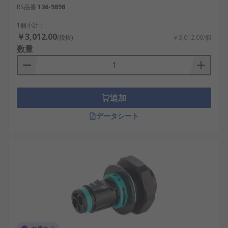
RS品番
136-9898
施工の効率化：配線作業を簡略化できます。
例として、オフィス照明や商業施設の改修工
1個小計：
事があります。
￥3,012.00
(税抜)
￥3,012.00/個
数量
安全性の向上：誤配線や感電リスクを低減し
ます。例として、工場内照明や公共施設の設
備があります。
保守性の向上：器具交換や点検が容易になり
追加
ます。例として、物流施設や倉庫照明があり
ます。
データシート
システムの柔軟性：レイアウト変更や増設に
対応しやすくなります。例として、国内の産
業ロボット周辺照明や自動化設備がありま
す。
経済性：照明用コネクタの価格や値段を考慮
しても、施工時間短縮や再利用によりコスパ
に優れます。例として、長期運用される生産
設備や管理施設があります。