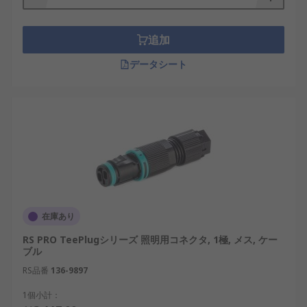
大きく異なります。照明用コネクタは照明器具専用
として設計されており、誤接続を防ぐ構造や施工性
追加
を重視しています。
データシート
一方、壁面電源コンセントは汎用的な電力供給を目
的としており、多様な機器に対応します。照明設備
では、安全性やメンテナンス性の観点から、照明器
具用コネクタが選定されるケースが多く見られま
す。
照明用コネクタの種類
照明用コネクタには、設置方法や使用環境、対応電
在庫あり
圧によってさまざまな種類があります。用途を理解
RS PRO TeePlugシリーズ 照明用コネクタ, 1極, メス, ケー
することで、照明設備の効率的な構築が可能になり
ブル
ます。
RS品番
136-9897
プラグイン型照明用コネクタ
：差し込むだけ
1個小計：