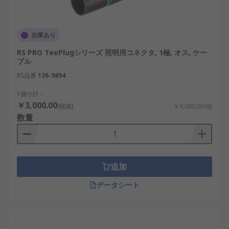
接続方式：プラグ式かソケット式かを用途に
応じて選択します。
定格電圧：250V、400V、500V、630V、
在庫あり
1000Vなど、使用条件に適合するものを選びま
RS PRO TeePlugシリーズ 照明用コネクタ, 1極, オス, ケー
す。
ブル
定格電流：照明器具の消費電流に十分対応で
RS品番
136-9894
きる容量を確認します。
1個小計：
￥3,000.00
照明用コネクタのメーカー
(税抜)
￥3,000.00/個
数量
照明用コネクタは、安全性と信頼性が重視されるた
め、実績のあるメーカー製品が選ばれる傾向にあり
ます。国内外のメーカーが多様な用途に対応した製
追加
品を展開しています。
データシート
RS PRO：幅広い産業用部品を展開し、安定し
た品質の照明用コネクタを販売しています。
WAGO：ばね式接続技術で知られ、施工性に