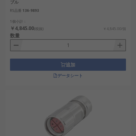
ブル
RS品番
136-9893
1個小計：
￥4,845.00
(税抜)
￥4,845.00/個
数量
追加
データシート