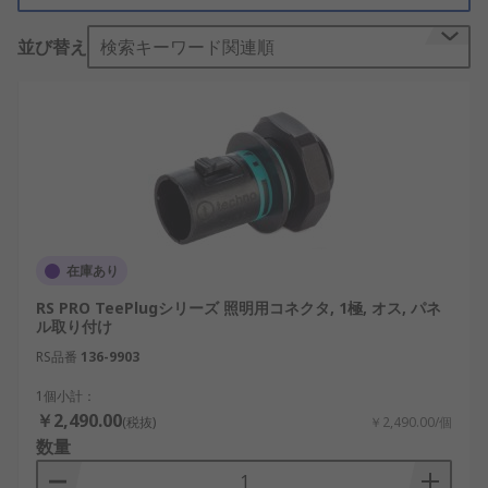
れています。
並び替え
検索キーワード関連順
照明用コネクタの仕組み
照明用コネクタは、プラグとソケット、またはオス
とメスの接点構造によって電力や信号を伝送しま
す。定格電圧や定格電流に合わせた設計により、安
全性を確保しながら安定した接続を実現します。
この仕組みによって、照明器具の着脱やレイアウト
在庫あり
変更が容易になります。特にLED照明用コネクタで
は、電源供給だけでなく制御信号を同時に扱える構
RS PRO TeePlugシリーズ 照明用コネクタ, 1極, オス, パネ
ル取り付け
造もあり、照明システム全体の柔軟性向上に貢献し
ます。
RS品番
136-9903
1個小計：
照明用コネクタと壁面電源コンセントの違い
￥2,490.00
(税抜)
￥2,490.00/個
数量
照明用コネクタと壁面電源コンセントは、電力を供
給する点では共通していますが、用途と設計思想は