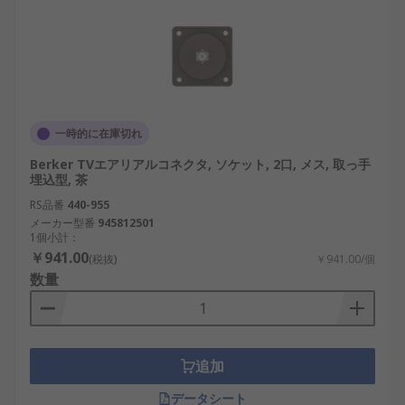
一時的に在庫切れ
Berker TVエアリアルコネクタ, ソケット, 2口, メス, 取っ手
埋込型, 茶
RS品番
440-955
メーカー型番
945812501
1個小計：
￥941.00
(税抜)
￥941.00/個
数量
追加
データシート