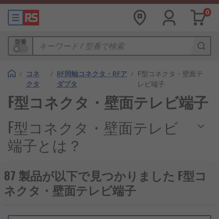
0
型番
/
コネ
/
RF同軸コネクタ・RFア
/
F型コネクタ・壁面テ
クタ
ダプタ
レビ端子
F型コネクタ・壁面テレビ端子
F型コネクタ・壁面テレビ
端子とは？
F型コネクタはTVソケットとも呼ばれ、同軸コネク
87 製品が以下で見つかりました F型コ
タ用の壁面取り付けコンセントです。衛星TV (
TVア
ネクタ・壁面テレビ端子
ンテナ
)やFMの信号を送信するのに最も一般的に使
用されています。
同軸ケーブル
をTVに差し込み、ア
ンテナケーブルの他端をソケットに差し込むと、ア