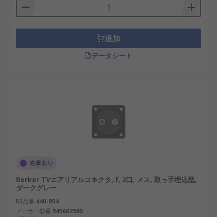
ネクタが付いています。
アンテナへの接続方法:
追加
データシート
屋外アンテナに接続する場合にアンテナソケットを
使用します。アンテナのウォールプレートを壁に固
定し、TVから壁コンセントの同軸コネクタまでケー
ブルを接続します。さまざまな長さのケーブルが用
意され、あらゆる要件に適合します。たとえば、
UHFアンテナからソケットの背面まで配線します。
アンテナからの配線をアンテナのウォールプレート
の背面にあるボードに取り付けます。
アンテナソケットの接続タ
在庫あり
イプ:
Berker TVエアリアルコネクタ, F, 2口, メス, 取っ手埋込型,
ダークグレー
RS品番
440-954
TVソケット
メーカー型番
945602505