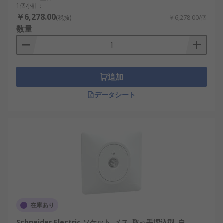
1個小計：
￥6,278.00
(税抜)
￥6,278.00/個
数量
追加
データシート
在庫あり
Schneider Electric ソケット, メス, 取っ手埋込型, 白