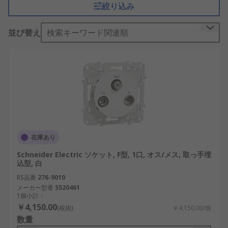
絞り込み
ンテナに接続できます。
アンテナソケットには多くの場合フェイスプレート
並び替え
検索キーワード関連順
(別名、ウォールプレート)が付属し、壁にねじで取
り付けられます。フェイスプレートにはクロムやプ
ラスチックなどのさまざまな材質があり、より美し
い仕上げが施されています。
TVアンテナソケットは家庭や職場などでよく見かけ
ることができます。衛星信号を必要とするテレビが
設置されている場所によくこのソケットが配置され
在庫あり
ています。
Schneider Electric ソケット, F型, 1口, オス/メス, 取っ手埋
ギャングとは何ですか?
込型, 白
RS品番
276-9010
メーカー型番
S520461
ギャング数は、
壁コンセント
の入力数を表していま
1個小計：
す。たとえば、コンセントが「2ギャング」の場合
￥4,150.00
(税抜)
￥4,150.00/個
は2本の同軸ケーブルを差すことができます。さま
数量
ざまな長さのケーブルが用意され、両端には同軸コ