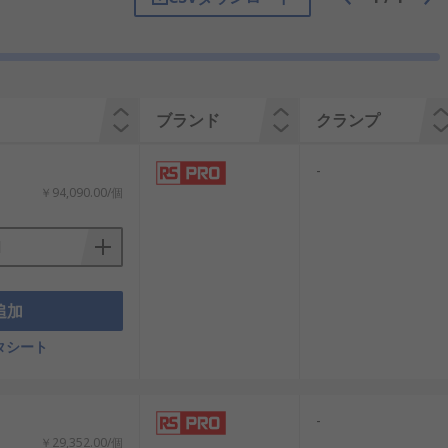
ブランド
クランプ
-
￥94,090.00/個
追加
タシート
-
￥29,352.00/個