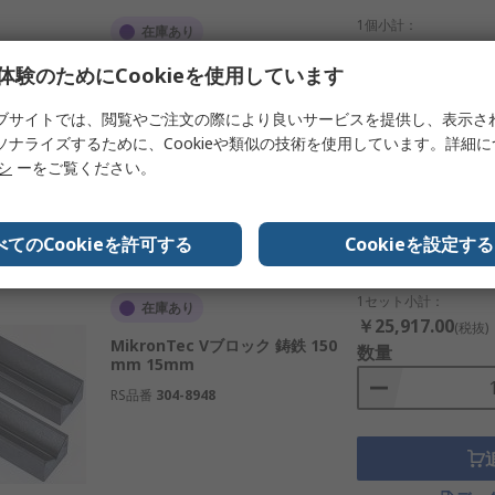
1個小計：
在庫あり
￥44,713.00
(税抜)
RS PRO Vブロック スチール 1.5 イ
体験のためにCookieを使用しています
数量
ンチ 2 インチ 38.1mm 38.1 mm
ブサイトでは、閲覧やご注文の際により良いサービスを提供し、表示さ
RS品番
230-0115
ソナライズするために、Cookieや類似の技術を使用しています。詳細
リシ
ーをご覧ください。
デー
べてのCookieを許可する
Cookieを設定する
1セット小計：
在庫あり
￥25,917.00
(税抜)
MikronTec Vブロック 鋳鉄 150
数量
mm 15mm
RS品番
304-8948