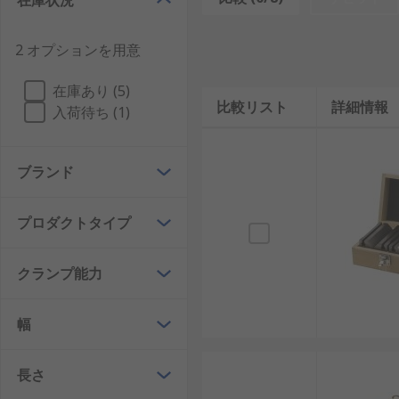
在庫状況
2 オプションを用意
在庫あり (5)
比較リスト
詳細情報
入荷待ち (1)
ブランド
プロダクトタイプ
クランプ能力
幅
長さ