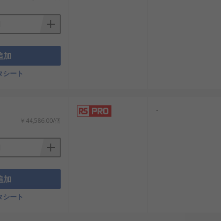
追加
タシート
-
￥44,586.00/個
追加
タシート