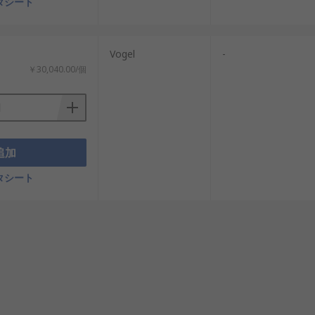
タシート
Vogel
-
￥30,040.00/個
追加
タシート