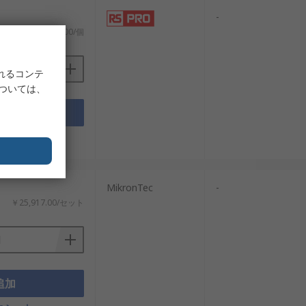
-
￥44,713.00/個
れるコンテ
については、
追加
タシート
MikronTec
-
￥25,917.00/セット
追加