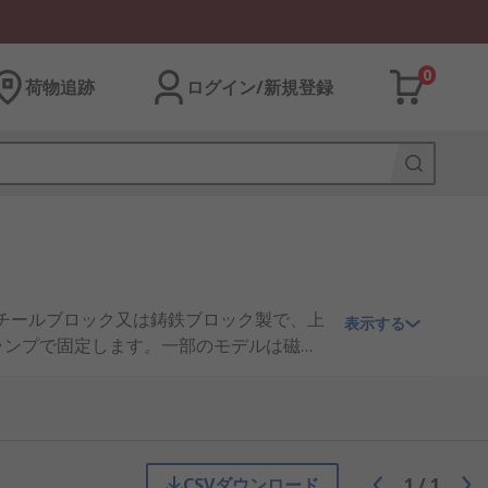
0
荷物追跡
ログイン/新規登録
チールブロック又は鋳鉄ブロック製で、上
表示する
ランプで固定します。一部のモデルは磁石
CSVダウンロード
1
/
1