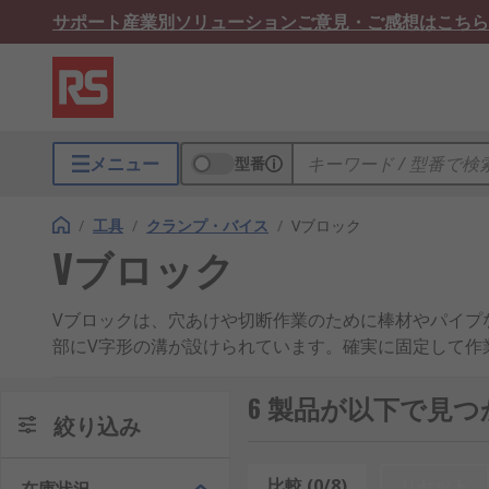
サポート
産業別ソリューション
ご意見・ご感想はこちら
メニュー
型番
/
工具
/
クランプ・バイス
/
Vブロック
Vブロック
Vブロックは、穴あけや切断作業のために棒材やパイプ
部にV字形の溝が設けられています。確実に固定して作
で固定することができ、より快適に作業できます。
6 製品が以下で見つ
絞り込み
比較 (0/8)
リセット