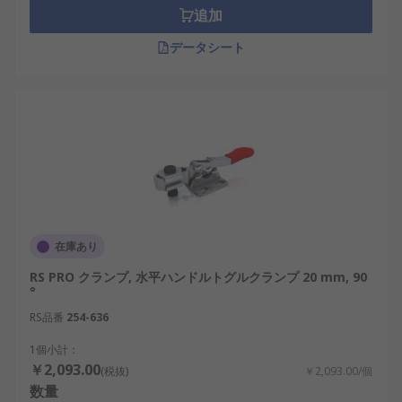
フレームを曲げたりねじを損傷したりする危険性を
追加
避けるために、加工物を保持するのに適したサイズ
のクランプを必ず使用してください。サイズは、ジ
データシート
ョーの開口部(ジョーの口を開くことのできる距離)
と奥行きで測定できます。当社では、ジョーの開口
サイズは最大1250 mm、ジョーの長さは最大410
mmの幅広いサイズを取り揃えています。また、作
業対象のプロジェクトでライトデューティクランプ
とヘビーデューティクランプのどちらが必要である
かを判断することも重要です。
最も一般的なクランプタイプ:
在庫あり
RS PRO クランプ, 水平ハンドルトグルクランプ 20 mm, 90
Cクランプ / Gクランプ - 最もシンプルなモデ
°
ルで、加工物を所定の位置に保持して動かな
RS品番
254-636
いようにします。組み立てが簡単でサイズが
小さいため、ほとんどどこでも使用できま
1個小計：
￥2,093.00
す。木工作業や溶接に最適です。
(税抜)
￥2,093.00/個
数量
F クランプ - 動作はCクランプに似ています