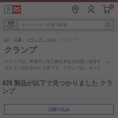
0
型番
/
工具
/
クランプ・バイス
/
クランプ
クランプ
クランプは、作業中に加工物を所定の位置に保持す
るように設計された工具です。クランプは、ボード
や薄いプレートなどの扱いにくい物体を移動又は保
持するためにしっかりとしたグリップで支えるハン
426 製品が以下で見つかりました クラ
ドルとしても使用できます。クランプで物体をしっ
ンプ
かりと保持することで、不必要な動きや分離を防止
します。ガレージ、 工場、作業場などのほとんどの
環境で使用可能なシンプルな工具で、大工作業、 溶
絞り込み
接作業、又は金属加工に最適です。クランプを組み