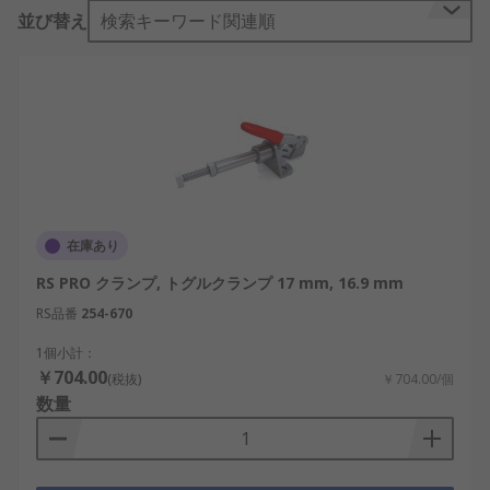
合わせたセット購入も可能です。ねじ山付きボル
並び替え
検索キーワード関連順
ト、 Tスロット、及びステップブロック、 を組み合
わせ、加工物をスロット付き工作台に装着、固定し
ます。
クランプの種類
Cクランプ又はスプリングクランプは最も一般的な
ものですが、アングルクランプやサッシクランプな
どの特定の作業用に設計されているものもありま
在庫あり
す。一部のクランプは、片手での作業を可能にする
RS PRO クランプ, トグルクランプ 17 mm, 16.9 mm
クイックリリーストリガを備えています。ねじクラ
ンプは、ねじ機構によりジョーを調整し、加工物を
RS品番
254-670
所定の位置にクランプします。一部のクランプは、
1個小計：
パッドを交換することでスプレッダに転用すること
￥704.00
(税抜)
￥704.00/個
もできます。ほとんどは一時的なソリューションと
数量
して使用されていますが、永続的なオプションも用
意されています。