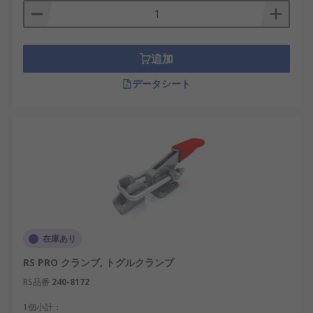
が、開口がより広くなっています。
サッシクランプ - 特殊な構造で、ほとんどの場
合木工用に使用されます。スライドがレール
追加
上を移動し、レールの間にある物体をクラン
データシート
プします。圧力及び締力は、クランプのヘッ
ドに配置されたねじを回すことで簡単に調整
できます。
バークランプ - ジョーを保持するための長い金
属製バーが付いています。長い部材や幅広の
部材に最適です。
コーナークランプ又はアングルクランプ - 額縁
のような角度で物体を固定するのに最適で
す。
在庫あり
トグルクランプ - クランププレートを1つ備
RS PRO クランプ, トグルクランプ
え、天板と組み合わせて使用
RS品番
240-8172
バンド又はストラップクランプ - 円形、 正方
1個小計：
形、又は不定形の物体を保持する設計