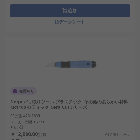
レードとスクレーパを保持するケースです。 これら
のハンドルには、スチール製、 金属、 ゴム製、又
追加
はプラスチック製があります。 バリ取りハンドルに
データシート
は人間工学に基づいたソフトグリップがあり、ユー
ザーの手を擦過から保護します。
バリ取りハンドルは研削、 マス仕上げ、 スピンド
ル仕上げ、 研磨、 研磨ブラスト作業に使用されま
す。 バリ取りハンドルは、さまざまなサイズとブレ
ード処理機能が用意されています。これらのハンド
ルは、ブレードサイズの互換性に応じて分類されま
す。
在庫あり
バリ取りブレード
Noga バリ取りツール プラスチック, その他の柔らかい材料
CR1100 セラミック Cera Cutシリーズ
バリ取りブレードは、スチール、 アルミ、 石材、
RS品番
423-2633
セラミック、 硬質木材、プラスチックなどのバリ取
メーカー型番
CR1100
りのために設計された手持ちバリ取りツールのエレ
1個小計：
￥12,900.00
メントです。手持ちバリ取りツールは小型で、 精密
(税抜)
￥12,900.00/個