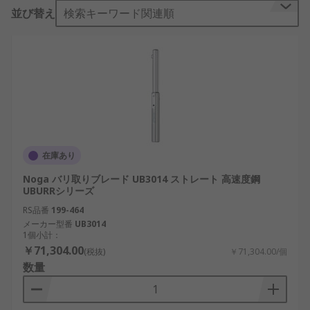
並び替え
検索キーワード関連順
バリ取りツールキットは、研磨、 マス仕上げ、 ス
ピンドル仕上げ、 研磨 及び吹き付け加工作業など
のバリ取り(デエッジ加工)に使用される製品付属品
で構成されています。これらの工具キットには、ブ
レード、 バリ、 ハンドル、 面取り工具、スクレー
パのようなコンポーネントが含まれています。
バリ取りツールキットの用途は?
在庫あり
スチール、 プラスチック、 木材、 アルミ、 石材、
Noga バリ取りブレード UB3014 ストレート 高速度鋼
セラミックスなどの材料のバリ取りに使用されてい
UBURRシリーズ
ます。これらは、硬化処理をした表面又は堅牢なテ
RS品番
199-464
クスチャを備えたほとんどすべてのタイプの材料又
メーカー型番
UB3014
は装置と組み合わせて使用することができます。
1個小計：
￥71,304.00
(税抜)
￥71,304.00/個
バリ取りハンドルとは何ですか?
数量
バリ取りハンドルは、バリ取り（デエッジ）中、ブ