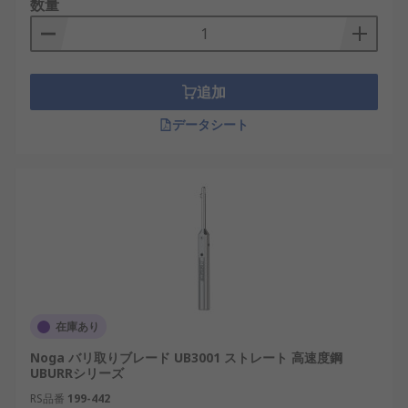
数量
なバリ取り作業に適しています。
どのように使用しますか?
追加
バリ取りツールを素材の縁に押し付けます。 バリ取
りを行う縁にツールがぴったりとなるようにツール
データシート
を持ちます。 バリ取りのために強く押し付ける必要
はありません。 ツールが対象の縁に接触すれば十分
です。
又は3回往復させてください。
在庫あり
Noga バリ取りブレード UB3001 ストレート 高速度鋼
UBURRシリーズ
RS品番
199-442