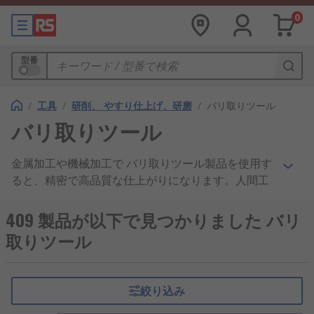
0
型番
/
工具
/
研削、 やすり仕上げ、研磨
/
バリ取りツール
バリ取りツール
金属加工や機械加工で バリ取りツール製品を使用す
ると、精密で高品質な仕上がりになります。人間工
学に基づいた設計を採用した バリ取りツールは、物
の形状と輪郭に沿って安全に動かすことが簡単にで
409 製品が以下で見つかりました バリ
き、 迅速かつ効率的に粗いエッジを滑らかにするこ
取りツール
とができます。木材、 プラスチック、金属 の処理
に関わらず、RSバリ取りツール製品は、あらゆる使
用目的に対応するさまざまな形状とブレードタイプ
絞り込み
を備え、機械工作に必須です。