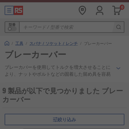
0
型番
/
工具
/
スパナ / ソケット / レンチ
/
ブレーカーバー
ブレーカーバー
ブレーカバーを使用してトルクを増大させることに
より、ナットやボルトなどの固着した留め具を容易
に取り外すことができます。RSでは、BahcoやRS
Proなどの主要ブランドの製品を取り揃えていま
9 製品が以下で見つかりました ブレー
す。ブレーカバーは、ソケットセットと併用する
カーバー
と、より大きな力とトルクを発生します。 固定具を
緩めたり締め付けたりするときにかかるてこ力とト
ルクが向上します。
絞り込み