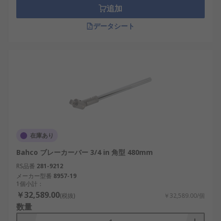
車からホイールナットを外す場合です。 ホイールは
追加
季節条件に晒されるので、ホイールナットが固着し
データシート
ます。 ブレーカバーは取り外しの支援に最適な工具
です。
別名
延長継ぎ手
用途
ブレーカバーは機械工、 メンテナンスエンジニア、
在庫あり
DIY愛好家などによって使用され、きつく締まった
Bahco ブレーカーバー 3/4 in 角型 480mm
固定具の取り外しに最適です。
RS品番
281-9212
メーカー型番
8957-19
1個小計：
￥32,589.00
(税抜)
￥32,589.00/個
数量