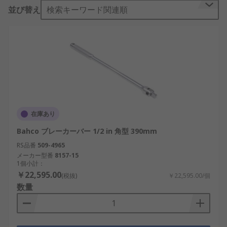
ブレーカバーの種類
並び替え
検索キーワード関連順
Tバー
延長バー
スピナハンドル
利点
スクエアドライブ
在庫あり
卓越した強度
Bahco ブレーカーバー 1/2 in 角型 390mm
ソケットをしっかり保持
RS品番
509-4965
ホイールに最適
メーカー型番
8157-15
1個小計：
耐久性が高く長寿命
￥22,595.00
(税抜)
￥22,595.00/個
数量
必要となる場合
ブレーカバーが最も一般的に使用されるのは、自動