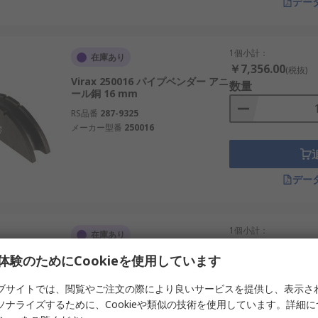
デー
1個小計：
在庫あり
￥7,356.00
(税抜)
Virax 250016 パイプベンダー アニ
数量
ール銅 16 mm
RS品番
287-9325
メーカー型番
250016
デー
1個小計：
在庫あり
￥7,769.00
(税抜)
体験のためにCookieを使用しています
HAZET 2193-1 パイプベンダー
数量
4.75 mm
ブサイトでは、閲覧やご注文の際により良いサービスを提供し、表示さ
RS品番
646-978
ソナライズするために、Cookieや類似の技術を使用しています。詳細
メーカー型番
2193-1