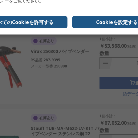
リシ
ーをご覧ください。
デー
べてのCookieを許可する
Cookieを設定する
1個小計：
在庫あり
￥53,568.00
(税抜)
Virax 250300 パイプベンダー
数量
RS品番
287-9395
メーカー型番
250300
デー
1個小計：
在庫あり
￥67,052.00
(税抜)
Stauff TUB-MA-M622-LV-KIT パ
数量
イプベンダー ステンレス鋼 22