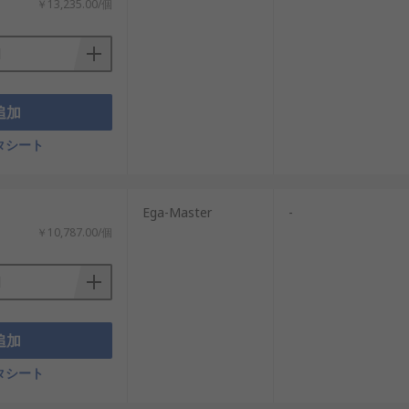
￥13,235.00/個
追加
タシート
Ega-Master
-
￥10,787.00/個
追加
タシート