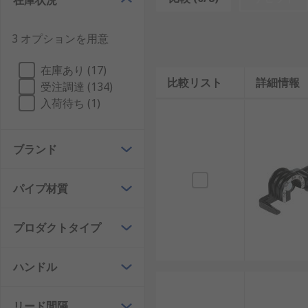
在庫状況
力も変わりますが、ハンドルアームを長くするほど、き
ように、交換可能なシューが付属していますが、 特定
3 オプションを用意
パイプやチューブを曲げる場合には、 曲げるパイプの
在庫あり (17)
んで破損することもなくなります。 一部の菅曲げ機は
比較リスト
詳細情報
受注調達 (134)
デューティな屈曲が必要な場合にも対応できます。
入荷待ち (1)
4.75 mmから、 25 mmの範囲の チューブをお探
えています。
ブランド
パイプ材質
プロダクトタイプ
ハンドル
リード間隔