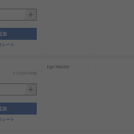
追加
タシート
Ega-Master
-
￥13,633.00/個
追加
タシート