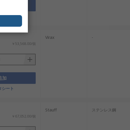
追加
タシート
Virax
-
￥53,568.00/個
追加
タシート
Stauff
ステンレス鋼
￥67,052.00/個