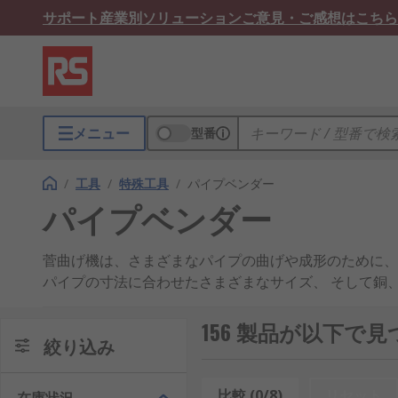
サポート
産業別ソリューション
ご意見・ご感想はこちら
メニュー
型番
/
工具
/
特殊工具
/
パイプベンダー
パイプベンダー
菅曲げ機は、さまざまなパイプの曲げや成形のために、
パイプの寸法に合わせたさまざまなサイズ、 そして銅
のため、菅曲げ機の購入及び使用時には、処理するパイ
156 製品が以下で
菅曲げ機は、どのような仕組みです
絞り込み
管 / チューブ曲げ機は、通常、フォーマ (シューと
比較 (0/8)
リセット