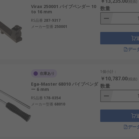
￥13,235.00
(税抜)
Virax 250001 パイプベンダー 10
数量
to 16 mm
RS品番
287-9317
メーカー型番
250001
デー
1個小計：
在庫あり
￥10,787.00
(税抜)
Ega-Master 68010 パイプベンダ
数量
ー 6 mm
RS品番
178-0354
メーカー型番
68010
デー