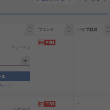
、さまざまなパイプサイズに対応できる
曲がりを保証できます。又、パイプがゆが
はベンチバイスと互換性があり、よりヘビー
ブランド
パイプ材質
-
で信頼性の高いパイプベンダーの製品を取り揃
￥5,177.00/個
追加
タシート
-
￥2,057.00/個