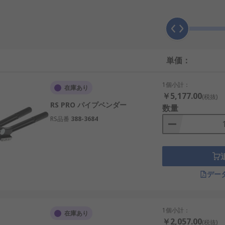
れいな屈曲をより少ない力で実現できます。一部の菅曲げ機は
のパイプサイズに固定されているものもあります。
サイズに応じて適切なシューを用意すると、きれいで滑らかな
、 銅などの特定の素材を対象に設計され、 また、多くの製品
単価：
1個小計：
しの場合、 RS コンポーネンツでは、当社が提供している高品質
在庫あり
￥5,177.00
(税抜)
RS PRO パイプベンダー
数量
RS品番
388-3684
デー
1個小計：
在庫あり
￥2,057.00
(税抜)