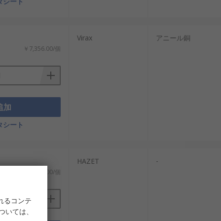
タシート
Virax
アニール銅
￥7,356.00/個
追加
タシート
HAZET
-
￥7,769.00/個
れるコンテ
については、