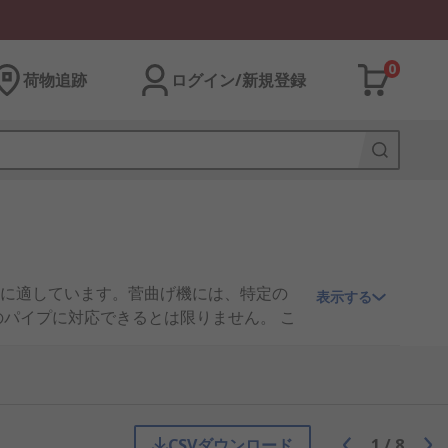
0
荷物追跡
ログイン/新規登録
に適しています。菅曲げ機には、特定の
表示する
パイプに対応できるとは限りません。 こ
です。
す。曲げるパイプのサイズによって 加える
CSVダウンロード
1
/
8