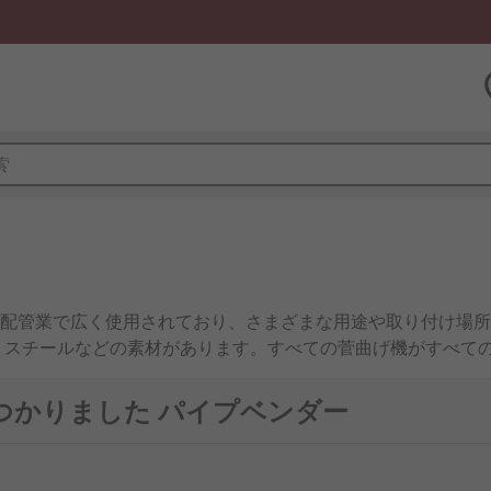
配管業で広く使用されており、さまざまな用途や取り付け場所
、スチールなどの素材があります。すべての菅曲げ機がすべての
プ又はチューブの外径(mm又はインチ)を確認することが重要
見つかりました パイプベンダー
か?
も呼ばれています)のガイドを制御する2つのハンドルを備えていま