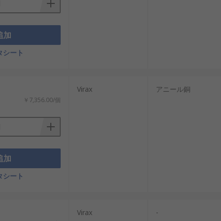
追加
タシート
Virax
アニール銅
￥7,356.00/個
追加
タシート
Virax
-