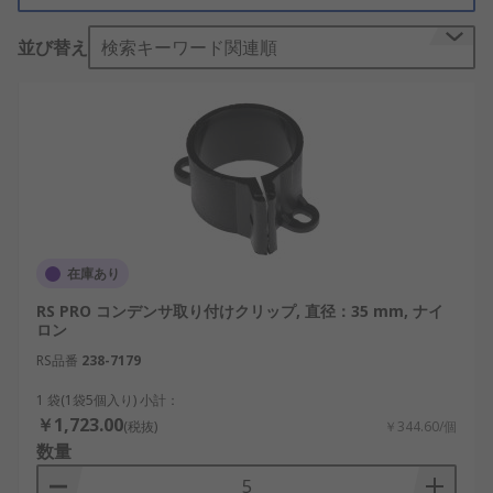
種類・用途
並び替え
検索キーワード関連順
RSでは、以下のようなアクセサリを豊富に取り揃え
ております。用途に合わせて適切な製品を選択でき
ます。
コンデンサクリップ
- コンデンサを所定の位置
に固定でき、はんだ付けによるリード線への
接続だけに頼らずに、コンデンサの接続が外
れるのを防止できます。
在庫あり
コンデンサワッシャ・エンドキャップ
- 振動、
RS PRO コンデンサ取り付けクリップ, 直径：35 mm, ナイ
ロン
埃、熱などによる損傷からコンデンサを保護
するために使用されます。また、コンデンサ
RS品番
238-7179
を他の連動部品やコンデンサ内の電荷から保
1 袋(1袋5個入り) 小計：
護できます。さらに、コンデンサに触れたと
￥1,723.00
(税抜)
￥344.60/個
きの感電を防ぐことができます。
数量
電解コンデンサ用ナット
- 電解コンデンサに使