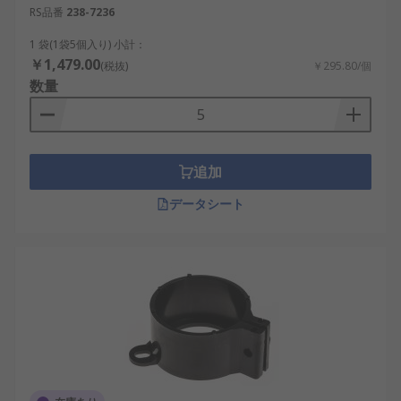
RS品番
238-7236
1 袋(1袋5個入り) 小計：
￥1,479.00
(税抜)
￥295.80/個
数量
追加
データシート