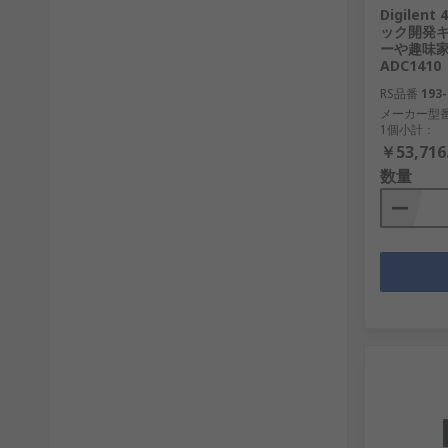
Digilen
ック開発キ
ーや趣味家
ADC1410
RS品番
193-
メーカー型
1個小計：
￥53,716
数量