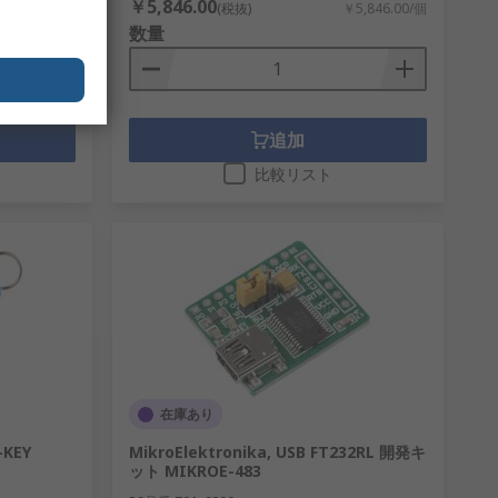
￥5,846.00
8,455.00/個
(税抜)
￥5,846.00/個
数量
追加
比較リスト
在庫あり
-KEY
MikroElektronika, USB FT232RL 開発キ
ット MIKROE-483