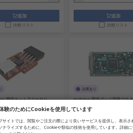
追加
追加
比較リスト
比較リスト
り
在庫あり
tems 開発キットアクセサリ
Arduino 開発ボード期限です A0
SBプログラミングアダプタ uUSB-
RS品番
769-7412
体験のためにCookieを使用しています
メーカー型番
A000062
7872
ブサイトでは、閲覧やご注文の際により良いサービスを提供し、表示さ
番
uUSB-PA5-II
ソナライズするために、Cookieや類似の技術を使用しています。詳細
1個小計：