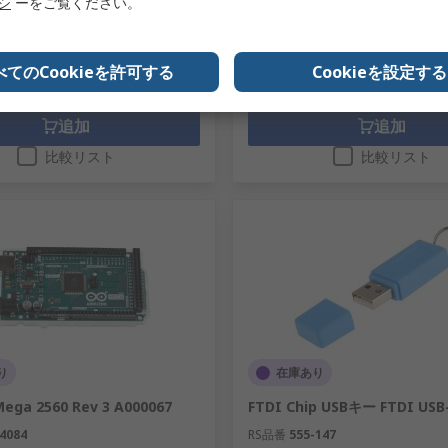
リシ
ーをご覧ください。
00
￥8,455.00
(税抜)
￥4,258.00/個
(税抜)
￥
数量
べてのCookieを許可する
Cookieを設定する
追加
追加
比較リスト
比較リスト
り
在庫あり
Mega 2560 Rev 3 A000067
FTDI Chip USBキー FTDI USB
4084
RS品番
555-147