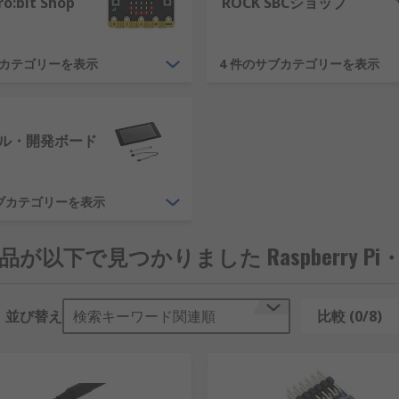
ro:bit Shop
ROCK SBCショップ
ブカテゴリーを表示
4 件のサブカテゴリーを表示
は世界で最も人気のあるブランドです。ここ数年間で市場を今
の手頃な価格のコンピュータブランドのおかげで世界中の何百
ル・開発ボード
最新機種および以前の機種全種、Raspberry Pi 3、Raspberry
サブカテゴリーを表示
製品が以下で見つかりました Raspberry Pi・
的なものが全て含まれています。
ブルやPi ボードに使用できるその他多数のアクセサリ。
並び替え
検索キーワード関連順
比較 (0/8)
ラーのハードウェアとソフトウェアのどちらもメーカから上級
らには、ロボット工学、プロトタイピング、教育、ホームオー