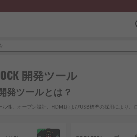
no・ROCK 開発ツール
ROCK 開発ツールとは？
ール性、オープン設計、HDMIおよびUSB標準の採用により
家など、さまざまな用途に適したシングルボードコンピュータ
ェアとアプリの両方を効率的に設計、構築、テスト、展開、最