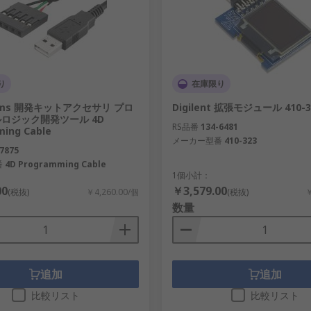
oの人気商品を全て取り揃えており、
Arduino Nano
や
Arduino 
o Nano 33 IoTのようなIoT向けボードも扱っています。
よびArduino互換製品も幅広くご用意しています。
り
在庫限り
tems 開発キットアクセサリ プロ
Digilent 拡張モジュール 410-3
ロジック開発ツール 4D
RS品番
134-6481
ing Cable
クトや既に確立されたシステムおよびプログラムへの改善を施
メーカー型番
410-323
ションツール、プログラマ、プロトタイピングツールおよびアク
7875
番
4D Programming Cable
onika ON Semiconductor、STMicroelectronicsなどがありま
1個小計：
00
￥3,579.00
(税抜)
￥4,260.00/個
(税抜)
￥
新テクノロジーと製品をRaspberry PiやArduinoな
数量
追加
追加
比較リスト
比較リスト