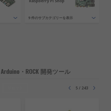
Raspberry Pi Shop
9 件のサブカテゴリーを表示
日私たちが知っている市場へと転換させま
万人もの人々がコンピュータを手に入れ
 Pi 3B+ 以上を大量購入向けに各種のパックサイズ
Arduino・ROCK 開発ツール
リセット
5
/
243
エンジニアによって、各分野の無数のプロ
トメーションや楽器などが含まれます。