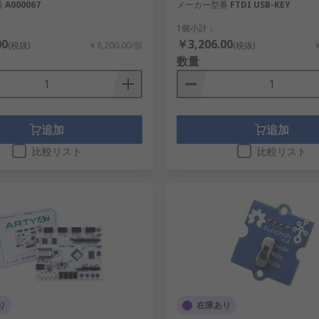
番
A000067
メーカー型番
FTDI USB-KEY
1個小計：
00
￥3,206.00
(税抜)
￥8,200.00/個
(税抜)
￥
数量
追加
追加
比較リスト
比較リスト
り
在庫あり