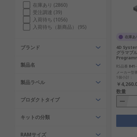
在庫あり (2860)
次のArduinoベースプロジェクトに向けてのArduin
受注調達 (39)
飛び込むのに最適です。また機器に接続するための、Arduin
入荷待ち (1056)
入荷待ち（新商品） (95)
また
Arduinoキット
、
Arduinoシールドアクセサリ
お
在庫あ
開発ツール
ブランド
4D Sys
グラマブル
Programm
開発ツール
は、ホーム・エレクトロニクス関連プロジェ
製品名
ット、評価ボード、エミュレーション / シミュレー
RS品番
841-
メーカー型
れらには、Analog Devices、Microchip、Mikroelektr
1個小計：
製品ラベル
￥4,260.
開発ボードと開発ツールに関しては、RSの製品レンジから最
数量
プロダクトタイプ
キットの分類
RAMサイズ