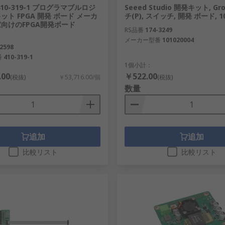
t 410-319-1 プログラマブルロジ
Seeed Studio 開発キット, G
ット FPGA 開発 ボード メーカ
チ(P), スイッチ, 開発 ボード, 10
向けのFPGA開発ボード
RS品番
174-3249
メーカー型番
101020004
2598
番
410-319-1
1個小計：
.00
￥522.00
(税抜)
￥53,716.00/個
(税抜)
数量
追加
追加
比較リスト
比較リスト