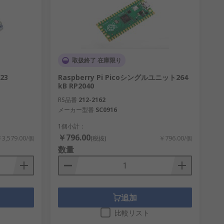
Uno
などはプログラミングの世界にすぐに
取扱終了 在庫限り
23
Raspberry Pi Picoシングルユニット264
kB RP2040
す際に使用されます。弊社では、開発キ
RS品番
212-2162
セサリを幅広いブランドから提供します。そ
メーカー型番
SC0916
す。
1個小計：
￥796.00
3,579.00/個
(税抜)
￥796.00/個
ど最高のブランドからお探しいただけます。
数量
追加
比較リスト