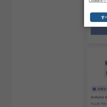
Cookieポ
￥4,258.
数量
す
在庫あ
Arduino 
RS品番
715-