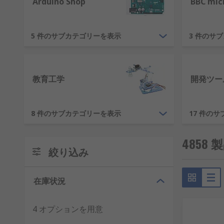
Arduino Shop
BBC mic
Raspberry Pi
5 件のサブカテゴリーを表示
3 件のサ
Raspberry Pi
はシングルボードコンピュータにおいて
した。もともとは教育用に作成されたものです。これら
やすくなりました。
教育工学
開発ツー
RSのRaspberry Pi製品レンジには以下が含まれます。
Raspberry Pi ボード
：Raspberry Pi 4 の
8 件のサブカテゴリーを表示
17 件の
でご用意。
4858 
Raspberry Pi キット
：すぐに使えるように基本
絞り込み
Raspberry Pi アクセサリ
：ケース、カメラ、ケー
Arduino
在庫状況
もう一つの業界リーダー、
Arduino
マイクロコントロー
4 オプションを用意
ジェクトやアプリケーションに使用されています。それ