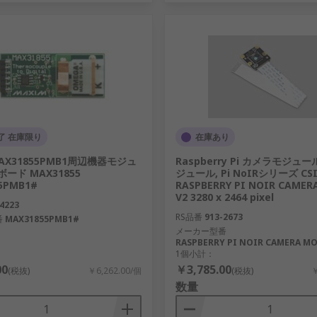
了 在庫限り
在庫あり
MAX31855PMB1周辺機器モジュ
Raspberry Pi カメラモジュ
ボード MAX31855
ジュール, Pi NoIRシリーズ CSI
5PMB1#
RASPBERRY PI NOIR CAMER
V2 3280 x 2464 pixel
4223
RS品番
913-2673
番
MAX31855PMB1#
メーカー型番
RASPBERRY PI NOIR CAMERA MO
1個小計：
00
￥3,785.00
(税抜)
￥6,262.00/個
(税抜)
￥
数量