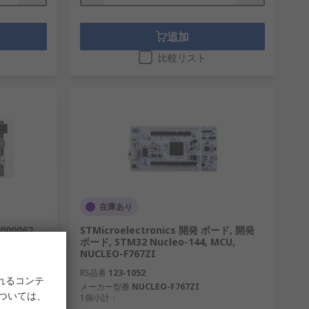
追加
比較リスト
在庫あり
00062
STMicroelectronics 開発 ボード, 開発
ボード, STM32 Nucleo-144, MCU,
NUCLEO-F767ZI
RS品番
123-1052
れるコンテ
メーカー型番
NUCLEO-F767ZI
については、
1個小計：