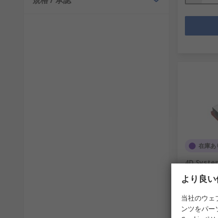
規格 / 承認
在庫あ
4D Sys
microU
より良い
PA5-II
RS品番
841-
当社のウェ
メーカー型
ンツをパー
1個小計：