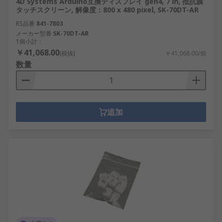
4D Systems Arduino互換ディスプレイ gen4, 7 in, 抵抗膜
ムへの改善を施す際に使用されます。弊社では、開
タッチスクリーン, 解像度：800 x 480 pixel, SK-70DT-AR
発キット、評価ボード、エミュレーション / シミュ
RS品番
841-7803
レーションツール、プログラマ、プロトタイピング
メーカー型番
SK-70DT-AR
ツールおよびアクセサリを幅広いブランドから提供
1個小計：
します。それらには、Analog Devices、
￥41,068.00
(税抜)
￥41,068.00/個
Microchip、Mikroelektronika ON
数量
Semiconductor、STMicroelectronicsなどがありま
す。
開発ボードと開発ツールに関しては、RSの製品レン
追加
ジから最新テクノロジーと製品をRaspberry Piや
Arduinoなど最高のブランドからお探しいただけま
す。