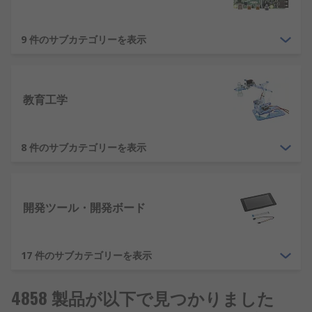
す。
Raspberry Pi ボード
：Raspberry Pi 4 の最新
9 件のサブカテゴリーを表示
機種および以前の機種全種、Raspberry Pi 3、
Raspberry Pi 3B+ 以上を大量購入向けに各種
のパックサイズでご用意。
教育工学
Raspberry Pi キット
：すぐに使えるように基
本的なものが全て含まれています。
8 件のサブカテゴリーを表示
Raspberry Pi アクセサリ
：ケース、カメラ、
ケーブルやPi ボードに使用できるその他多数
のアクセサリ。
開発ツール・開発ボード
Arduino
もう一つの業界リーダー、
Arduino
マイクロコント
17 件のサブカテゴリーを表示
ローラーのハードウェアとソフトウェアのどちらも
メーカから上級エンジニアによって、各分野の無数
4858 製品が以下で見つかりました
のプロジェクトやアプリケーションに使用されてい