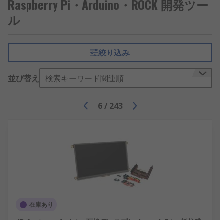
Raspberry Pi・Arduino・ROCK 開発ツー
ます。それらには、ロボット工学、プロトタイピン
グ、教育、ホームオートメーションや楽器などが含
ル
まれます。
次のArduinoベースプロジェクトに向けての
絞り込み
Arduinoの人気商品を全て取り揃えており、
Arduino Nano
や
Arduino Uno
などはプログラミ
並び替え
検索キーワード関連順
ングの世界にすぐに飛び込むのに最適です。また機
器に接続するための、Arduino Nano 33 IoTのよう
6
/
243
なIoT向けボードも扱っています。
また
Arduinoキット
、
Arduinoシールドアクセサ
リ
およびArduino互換製品も幅広くご用意していま
す。
開発ツール
開発ツール
は、ホーム・エレクトロニクス関連プロ
在庫あり
ジェクトや既に確立されたシステムおよびプログラ