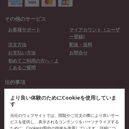
その他のサービス
お客様サポート
マイアカウント（ユーザ
ー登録)
注文方法
配送・送料
お支払い方法
お問合せ
初めてご利用の方へ・よ
くあるご質問
法的事項
プライバシーポリシー
ご利用規約
より良い体験のためにCookieを使用していま
クッキーポリシー
す
RSについて
当社のウェブサイトでは、閲覧やご注文の際により良いサー
ビスを提供し、表示されるコンテンツをパーソナライズする
会社概要
採用情報
ために、Cookieや類似の技術を使用しています。詳細につ