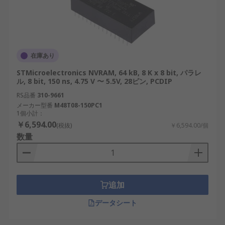
環境に適した長寿命が実現します。
NVRAM の選択方法
在庫あり
適切な NVRAM を選択するには、いくつかの要素を
考慮する必要があります。
STMicroelectronics NVRAM, 64 kB, 8 K x 8 bit, パラレ
ル, 8 bit, 150 ns, 4.75 V 〜 5.5V, 28ピン, PCDIP
メモリ サイズ
：中程度の使用の場合は 1M ビ
RS品番
310-9661
ット、小規模なタスクの場合は 64k ビットな
メーカー型番
M48T08-150PC1
1個小計：
ど、アプリケーションのデータ ストレージ要
￥6,594.00
(税抜)
￥6,594.00/個
件に基づいて選択します。
数量
インターフェイス タイプ
：パラレル インター
フェイスとシリアル インターフェイスのどち
らがシステムのニーズに適しているかを検討
します。
追加
マウント タイプ
：スルーホールや表面マウン
データシート
ト オプションなど、ハードウェア設計との互
換性を確保します。