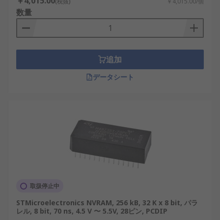
ポーネントのご紹介
￥4,015.00
(税抜)
￥4,015.00/個
数量
RS は、日本全国で使用されているNVRAMのサプラ
イヤー、販売店、製造元として世界的に認知されて
います。当社の製品は、日本の最高水準の性能と信
追加
頼性を満たすように設計されています。さらに、産
業用から革新的なプロジェクトまで、さまざまな用
データシート
途に対応する幅広いNVRAMを卸売価格で提供して
います。NVRAM・不揮発性メモリを選択する際、
RSはおすすめ品と交換部品を低価格で提供します。
配送サービスと料金の詳細については、
配送ページ
をご覧ください。
取扱停止中
STMicroelectronics NVRAM, 256 kB, 32 K x 8 bit, パラ
レル, 8 bit, 70 ns, 4.5 V 〜 5.5V, 28ピン, PCDIP