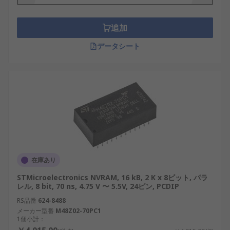
Infineon：産業および自動車アプリケーショ
ン向けの高度な NVRAM を提供しています。
追加
Greenwich Instruments：革新的なメモリ技
データシート
術を専門としています。
Renesas Electronics：堅牢な半導体ソリュー
ションに優れた日本のメーカーです。
NVRAM は現代の電子システムに不可欠なコンポー
ネントであり、さまざまな業界で信頼性が高く効率
的なデータ ストレージを提供します。日本の再生可
能エネルギーおよび産業用ロボット分野でのその役
割は、持続可能で革新的な技術の進歩を達成する上
在庫あり
でのその重要性を強調しています。NVRAM の種
STMicroelectronics NVRAM, 16 kB, 2 K x 8ビット, パラ
類、利点、および用途を理解することで、ユーザー
レル, 8 bit, 70 ns, 4.75 V 〜 5.5V, 24ピン, PCDIP
はニーズに最適なソリューションを選択できます。
RS品番
624-8488
メーカー型番
M48Z02-70PC1
NVRAM・不揮発性メモリ用RSコン
1個小計：