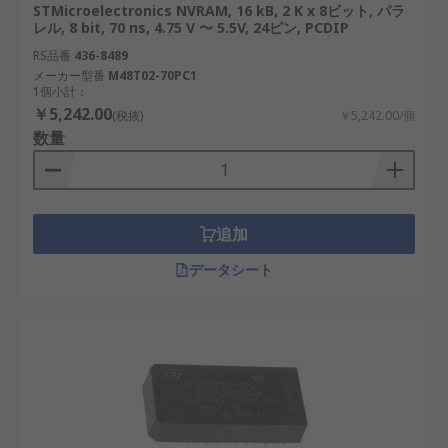
STMicroelectronics NVRAM, 16 kB, 2 K x 8ビット, パラ
強誘電体材料を組み合わせることで、耐久性
レル, 8 bit, 70 ns, 4.75 V 〜 5.5V, 24ピン, PCDIP
が向上し、書き込みサイクルが高速化されま
RS品番
436-8489
す。
メーカー型番
M48T02-70PC1
1個小計：
一般的な
NVRAM パッケージ タイプ
：
￥5,242.00
(税抜)
￥5,242.00/個
数量
PCDIP：堅牢な産業用アプリケーションで広
く使用されているパッケージ タイプです。
TSOP：小型デバイスでの高密度メモリ要件に
追加
最適です。
SOIC：省スペース設計のため、IoT や組み込
データシート
みシステムでよく使用されます。
一般的な
NVRAM メモリ サイズ
：一般的な NVRAM
メモリ サイズには、1M ビット、4M ビット、16k
ビット、64k ビットがあります。これらのサイズ
は、さまざまな配置で利用できます。