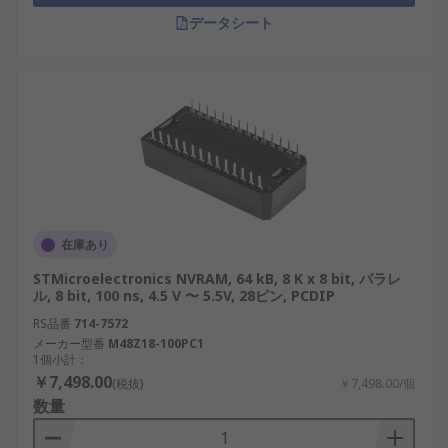
IoT デバイス
：設定とログのデータ ストレー
データシート
ジをサポートし、スマート デバイスでの効率
的な操作を可能にします。
輸送システム
：鉄道や自動車のアプリケーシ
ョンでデータの整合性を維持し、信頼性の高
い運用に貢献します。
半導体製造
：ウェーハ製造およびテスト装置
で正確なデータ処理を保証します。
NVRAM・不揮発性メモリ メ
在庫あり
ーカー
STMicroelectronics NVRAM, 64 kB, 8 K x 8 bit, パラレ
ル, 8 bit, 100 ns, 4.5 V 〜 5.5V, 28ピン, PCDIP
RS品番
714-7572
以下の企業を含む、いくつかの評判の高いブランド
メーカー型番
M48Z18-100PC1
が高品質の NVRAM を製造しています。
1個小計：
￥7,498.00
(税抜)
￥7,498.00/個
STMicroelectronics：信頼性が高く耐久性の
数量
ある NVRAM ソリューションで知られていま
す。