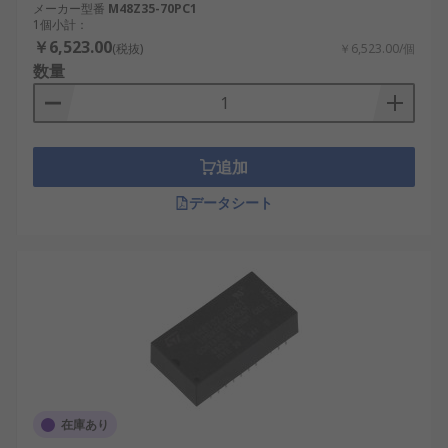
メーカー型番
M48Z35-70PC1
1個小計：
NVRAM・不揮発性メモリ の
￥6,523.00
(税抜)
￥6,523.00/個
数量
種類
NVRAM にはさまざまな種類があり、それぞれが特
定のアプリケーションに適しています。
追加
パラレル NVRAM
：高速データ アクセスを提
データシート
供し、高速なパラレル データ処理を必要とす
る産業用システムで広く使用されています。
シリアル NVRAM
：ピンの可用性が制限され
ているアプリケーション向けに最適化されて
おり、効率的なデータ転送を提供します。
バッテリー バックアップ NVRAM
：電源障害
が発生した場合にデータの整合性を維持する
ための統合バッテリーが含まれています。
在庫あり
強誘電体 NVRAM (FRAM)
：NVRAM の利点と