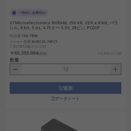
一般的な
NVRAM ピン番号
：一般的な NVRAM ピン
番号には、24 ピン、28 ピン、44 ピンがあります。
一時的に在庫切れ
NVRAM の利点
STMicroelectronics NVRAM, 256 kB, 32 K x 8 bit, パラ
レル, 8 bit, 5 ns, 4.75 V 〜 5.5V, 28ピン, PCDIP
NVRAM の独自の特性には、いくつかの利点があり
RS品番
168-7906
メーカー型番
M48Z35-70PC1
ます。
1 本(1本12個入り) 小計：
￥65,393.004
(税抜)
￥5,449.417/個
データ保持
：NVRAM の不揮発性により、電源
数量
が中断されても重要なデータがそのまま保持
されます。これは、構成設定を維持する必要
がある再生可能エネルギー システムにとって
不可欠です。
追加
高速
：高速な読み取り/書き込み機能を備えた
データシート
NVRAM は、産業用ロボットのリアルタイム
アプリケーションに最適で、シームレスな操
作を可能にします。
耐久性
：NVRAM の設計により、摩耗が最小限
に抑えられ、IoT デバイスなどの要求の厳しい