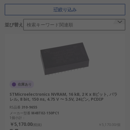
速性と不揮発性メモリのデータ保持機能を兼ね備え
絞り込み
ています。この機能により、NVRAM は信頼性の高
いデータ保存が不可欠なアプリケーションで特に役
並び替え
検索キーワード関連順
立ちます。
NVRAM の仕組み
NVRAM は、情報を保持するために電力に依存しな
いメモリ セルにデータを保存することで動作しま
す。これらのメモリ セルは、多くの場合、トランジ
スタとコンデンサの組み合わせを採用した高度な半
導体材料を使用して設計されています。データが
在庫あり
NVRAM に書き込まれると、電源が失われた後も保
STMicroelectronics NVRAM, 16 kB, 2 K x 8ビット, パラ
存されたままになり、信頼性と一貫性が確保されま
レル, 8 bit, 150 ns, 4.75 V 〜 5.5V, 24ピン, PCDIP
す。
RS品番
310-9655
メーカー型番
M48T02-150PC1
NVRAM は、データの整合性と高速アクセスが重要
1個小計：
なシステムで広く使用されています。たとえば、日
￥5,170.00
(税抜)
￥5,170.00/個
本の再生可能エネルギー分野では、太陽光発電シス