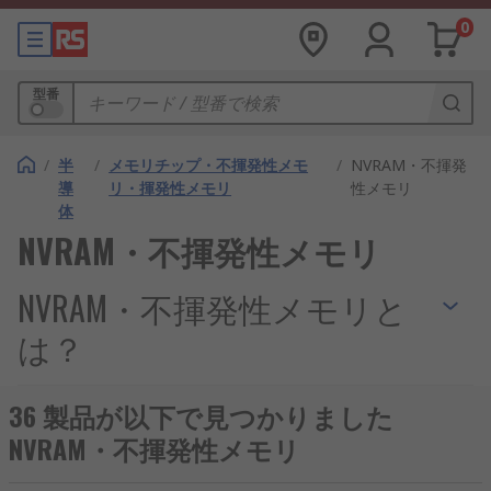
0
型番
/
半
/
メモリチップ・不揮発性メモ
/
NVRAM・不揮発
導
リ・揮発性メモリ
性メモリ
体
NVRAM・不揮発性メモリ
NVRAM・不揮発性メモリと
は？
不揮発性ランダム アクセス メモリ (NVRAM) は、電
36 製品が以下で見つかりました
源が切断されても保存データを保持するメモリの一
NVRAM・不揮発性メモリ
種です。情報を維持するために一定の電源を必要と
する従来の RAM とは異なり、NVRAM は RAM の高