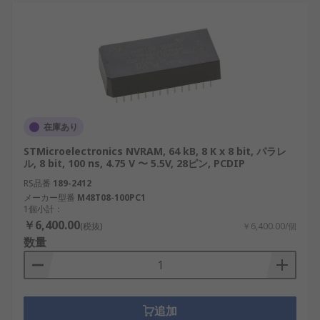
データ バス サイズ
：システムの処理能力に合
ったサイズを選択します。
環境条件
：動作温度範囲と環境要因に対する
耐性を評価します。
NVRAM の用途
在庫あり
NVRAM は汎用性が高いため、さまざまな用途に適
STMicroelectronics NVRAM, 64 kB, 8 K x 8 bit, パラレ
しています。
ル, 8 bit, 100 ns, 4.75 V 〜 5.5V, 28ピン, PCDIP
RS品番
189-2412
再生可能エネルギー システム
：太陽光および
メーカー型番
M48T08-100PC1
1個小計：
風力エネルギー システムで、重要な構成およ
￥6,400.00
び監視データを安全に保存するために使用さ
(税抜)
￥6,400.00/個
数量
れます。
産業用ロボット
：リアルタイム制御用の信頼
性の高いメモリを提供し、自動化における一
貫したパフォーマンスを保証します。
追加