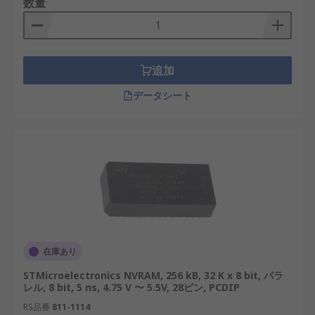
数量
テムの構成データを安全に保存することで重要な役
割を果たしています。これにより、停電時でも重要
な設定が保持されます。産業用ロボットでは、
NVRAM はリアルタイム制御用の信頼性の高いメモ
追加
リを提供し、停電後にデータの再調整を必要とせず
データシート
にロボットが動作を継続できるようにします。
NVRAM と RAM の違い
NVRAM と従来の RAM の主な違いは、データ保持
にあります。RAM は電源が切断されると保存され
ているすべての情報が失われるため、永続的なデー
タ ストレージを必要とするアプリケーションには適
していません。一方、NVRAM は継続的な電源供給
なしでデータを保持し、RAM とフラッシュ メモリ
在庫あり
などのストレージ ソリューションの間のギャップを
STMicroelectronics NVRAM, 256 kB, 32 K x 8 bit, パラ
埋めます。RAM は一時的なデータ処理に最適です
レル, 8 bit, 5 ns, 4.75 V 〜 5.5V, 28ピン, PCDIP
が、NVRAM は長期的な信頼性を必要とするシナリ
RS品番
811-1114
オに優れています。