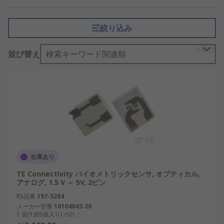
手段です。
生体センサーの動作
絞り込み
並び替え
検索キーワード関連順
生体センサーは、
指紋センサ
などのデバイスを介し
てユーザーのデータを収集し、その生体認証データ
を組み込みアルゴリズムで照合し、一致するかどう
か、また本人であるかどうかを判断します。 これら
はすべてリアルタイムで実行されます。
生体センサーの用途
スマートフォンやタブレット
在庫あり
ネットワークやコンピュータのセキュリティ
TE Connectivity バイオメトリックセンサ, オプティカル,
アナログ, 1.5 V ～ 5V, 2ピン
政府や軍事機関の身分証明
RS品番
197-5284
アクセスID
メーカー型番
10104043-20
1 袋(1袋5個入り) 小計：