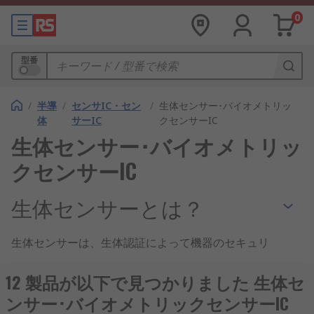
0
型番
/
半導
/
センサIC・セン
/
生体センサー･バイオメトリッ
体
サーIC
クセンサーIC
生体センサー･バイオメトリッ
クセンサーIC
生体センサーとは？
生体センサーは、生体認証によって機器のセキュリ
ティを強化するアルゴリズムを内蔵した
半導体
で
す。指紋や顔認識などの生体認証は、セキュリティ
12 製品が以下で見つかりました 生体セ
を確保し、機器の識別と認証を向上させて、ユーザ
ンサー･バイオメトリックセンサーIC
ーにとって最高セキュリティを実現するのに最適な