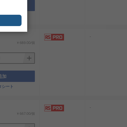
追加
タシート
-
￥689.00/個
追加
タシート
-
￥667.00/個