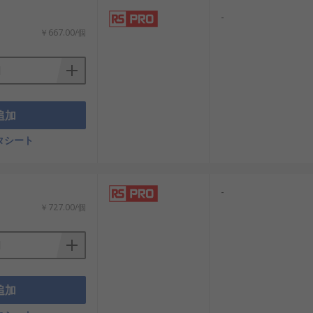
-
￥667.00/個
追加
タシート
-
￥727.00/個
追加