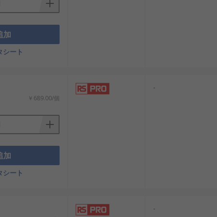
追加
タシート
-
￥689.00/個
追加
タシート
-