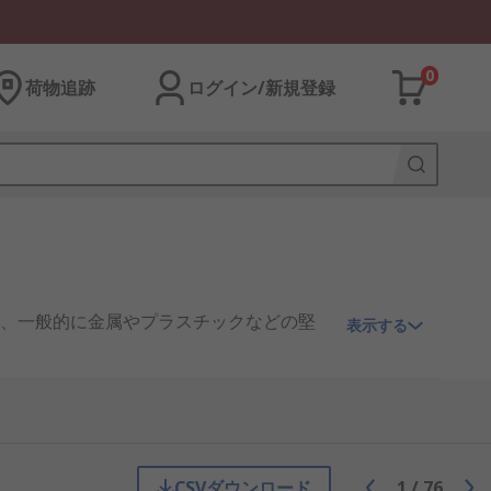
0
荷物追跡
ログイン/新規登録
、一般的に金属やプラスチックなどの堅
表示する
速かつ簡単に操作できるように、大きく
防ぐために、押しボタンがハウジングから
CSVダウンロード
1
/
76