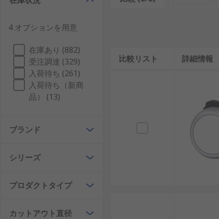
在庫状況
突き出ないように平らに設計されたり、内部に配置され
用途
4 オプションを用意
押しボタンヘッドは、小型機器から大規模な設備まで、
在庫あり (882)
緊急非常停止などによく利用されています。
比較リスト
詳細情報
受注調達 (329)
入荷待ち (261)
入荷待ち（新商
品） (13)
ブランド
シリーズ
プロダクトタイプ
カットアウト直径