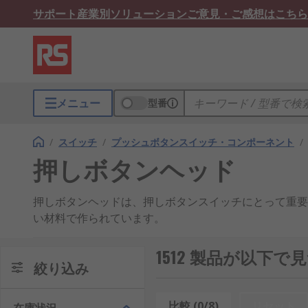
サポート
産業別ソリューション
ご意見・ご感想はこちら
メニュー
型番
/
スイッチ
/
プッシュボタンスイッチ・コンポーネント
/
押しボタンヘッド
押しボタンヘッドは、押しボタンスイッチにとって重要
い材料で作られています。
種類
1512 製品が以下
絞り込み
押しボタンヘッドには、さまざまな材料、色、形状の製
て赤い押しボタンヘッドが使用される場合があります。
比較 (0/8)
リセット