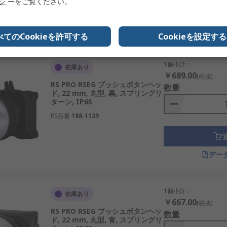
リシ
ーをご覧ください。
デー
べてのCookieを許可する
Cookieを設定する
1個小計：
在庫あり
￥689.00
(税抜)
RS PRO RSEG プッシュボタンヘッ
数量
ド, 22 mm, 丸型, 黒, スプリングリ
ターン, IP65
RS品番
188-1139
デー
1個小計：
在庫あり
￥667.00
(税抜)
RS PRO RSEG プッシュボタンヘッ
数量
ド, 22 mm, 丸型, 青, スプリングリ