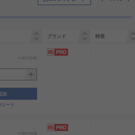
起動・停止、設定・変更、安全のための
ブランド
特長
-
￥667.00/個
追加
タシート
-
￥689.00/個