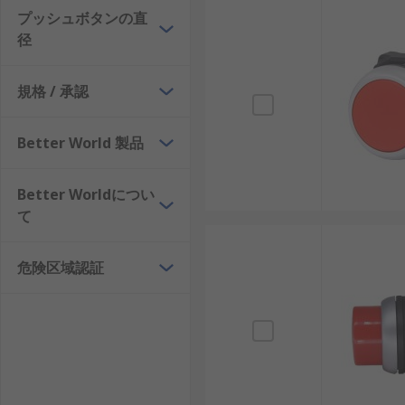
プッシュボタンの直
径
規格 / 承認
Better World 製品
Better Worldについ
て
危険区域認証