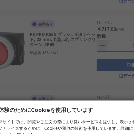
デー
1個小計：
在庫あり
￥717.00
(税抜)
RS PRO RSEG プッシュボタンヘッ
数量
ド, 22 mm, 丸型, 赤, スプリングリ
ターン, IP65
RS品番
188-1142
デー
1個小計：
在庫あり
￥689.00
(税抜)
体験のためにCookieを使用しています
RS PRO RSEG プッシュボタンヘッ
数量
ド, 22 mm, 丸型, 黒, スプリングリ
ターン, IP65
ブサイトでは、閲覧やご注文の際により良いサービスを提供し、表示さ
RS品番
188-1138
ソナライズするために、Cookieや類似の技術を使用しています。詳細