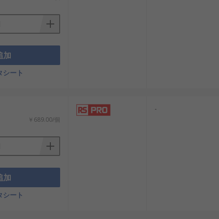
追加
タシート
-
￥689.00/個
追加
タシート