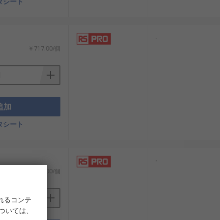
タシート
-
￥717.00/個
追加
タシート
-
￥689.00/個
れるコンテ
については、