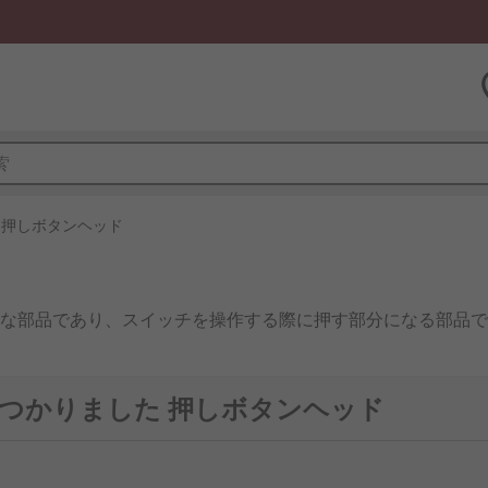
押しボタンヘッド
な部品であり、スイッチを操作する際に押す部分になる部品で
で見つかりました 押しボタンヘッド
品があります。たとえば、非常停止ボタンでは、緊急事態で迅
機械のオン/オフを切り替えるボタンでは、誤って押すことを