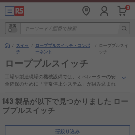
0
型番
/
スイッ
/
ローププルスイッチ・コンポ
/
ローププルスイ
チ
ーネント
ッチ
ローププルスイッチ
工場や製造現場の機械設備では、オペレーターの安
全確保のために「非常停止システム」が組み込まれ
ており、非常停止スイッチがその入力部として設置
されています。オペレーターが危険を感じたり機械
143 製品が以下で見つかりました ロー
設備に異常が発生した場合に、非常停止スイッチを
ププルスイッチ
手動で操作することで機械を即座に停止させること
ができます。
絞り込み
非常停止スイッチは危険時に使用されるため、通常