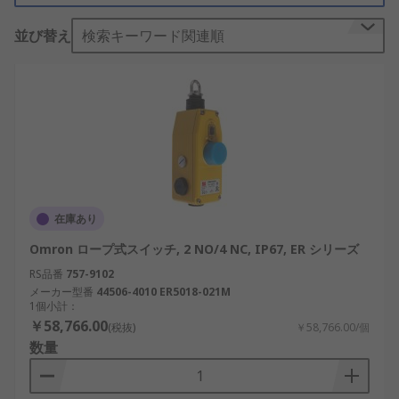
の停止スイッチよりも高い操作性と確実性が求めら
並び替え
検索キーワード関連順
れます。また、構造や使い方については国際的な安
全規格に準拠する必要があります。
ローププルスイッチとは
ローププルスイッチは、非常停止スイッチの一種で
あり、ロープ式非常停止スイッチとも呼ばれます。
コンベアなどに沿ってロープを設置し、ロープを引
っ張ることで機械設備を停止させます。このロープ
在庫あり
は適切な張りを持ち、切れたり緩んだりしてもスイ
Omron ロープ式スイッチ, 2 NO/4 NC, IP67, ER シリーズ
ッチが作動し機械が停止するようになっています。
RS品番
757-9102
ローププルスイッチは、一台で広い範囲をカバーで
メーカー型番
44506-4010 ER5018-021M
1個小計：
きるため、コンベヤなどの長距離輸送ラインで一般
￥58,766.00
(税抜)
￥58,766.00/個
的に使用されます。RSでは、ABB、オムロン、ロー
数量
ププルスイッチなど、有名メーカーのローププルス
イッチ・非常停止スイッチを豊富に取り揃えていま
す。