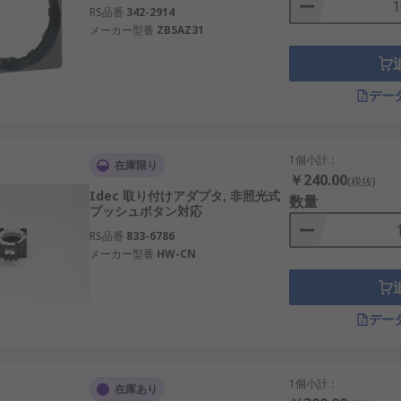
RS品番
342-2914
メーカー型番
ZB5AZ31
デー
1個小計：
在庫限り
￥240.00
(税抜)
Idec 取り付けアダプタ, 非照光式
数量
プッシュボタン対応
RS品番
833-6786
メーカー型番
HW-CN
デー
1個小計：
在庫あり