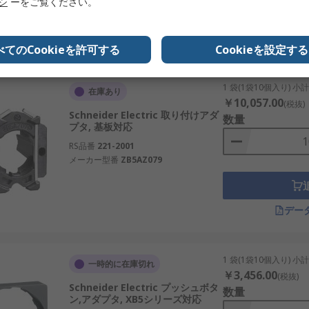
リシ
ーをご覧ください。
デー
べてのCookieを許可する
Cookieを設定する
1 袋(1袋10個入り) 小
在庫あり
￥10,057.00
(税抜)
Schneider Electric 取り付けアダ
数量
プタ, 基板対応
RS品番
221-2001
メーカー型番
ZB5AZ079
デー
1 袋(1袋10個入り) 小
一時的に在庫切れ
￥3,456.00
(税抜)
Schneider Electric プッシュボタ
数量
ン,アダプタ, XB5シリーズ対応