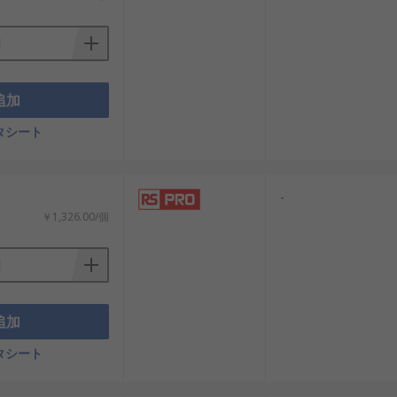
追加
タシート
-
￥1,326.00/個
追加
タシート