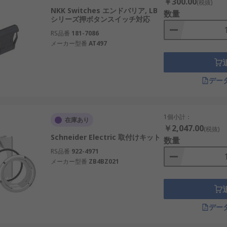
￥300.00
(税抜)
NKK Switches エンドバリア, LB
数量
シリーズ押ボタンスイッチ対応
RS品番
181-7086
メーカー型番
AT497
デー
1個小計：
在庫あり
￥2,047.00
(税抜)
Schneider Electric 取付けキット
数量
RS品番
922-4971
メーカー型番
ZB4BZ021
デー