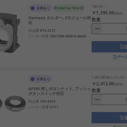
1個小計：
在庫あり
RS Better World
￥1,395.00
(税抜)
Siemens ホルダー, 3モジュール対
数量
応
RS品番
874-2272
メーカー型番
3SU1500-0AA10-0AA0
デー
1 袋(1袋5個入り) 小計
在庫あり
￥2,413.00
(税抜)
APEM 押しボタンナット, プッシュ
数量
ボタンスイッチ対応
RS品番
103-6319
メーカー型番
U117