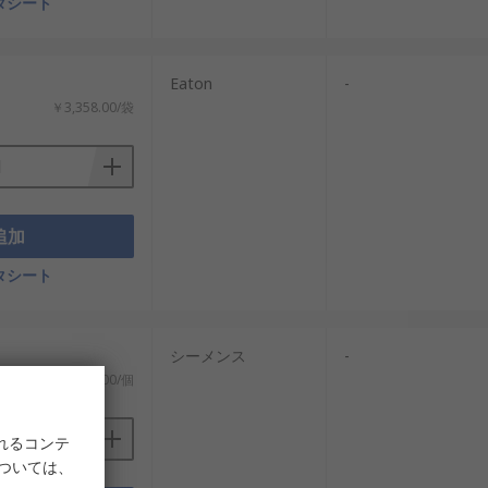
タシート
：
Eaton
-
￥3,358.00/袋
追加
タシート
シーメンス
-
￥2,061.00/個
れるコンテ
については、