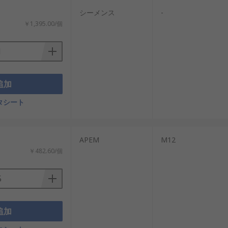
シーメンス
-
￥1,395.00/個
追加
タシート
：
APEM
M12
￥482.60/個
追加