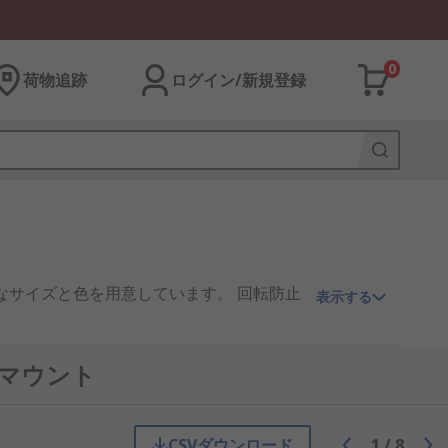
0
荷物追跡
ログイン/新規登録
まざまなサイズと色を用意しています。 回転防止
表示する
・マウント
CSVダウンロード
1
/
8