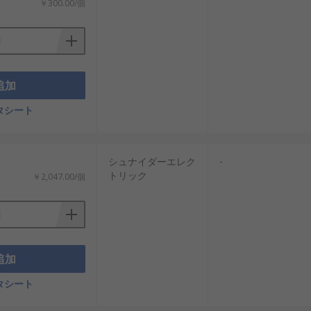
￥300.00/個
追加
タシート
シュナイダーエレク
-
トリック
￥2,047.00/個
追加
タシート