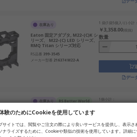
デー
1 袋(1袋5個入り) 小計
在庫あり
￥3,358.00
(税抜)
Eaton 固定アダプタ, M22-(C)K シ
数量
リーズ、 M22-(C) LED シリーズ、
RMQ Titan シリーズ対応
RS品番
399-3545
メーカー型番
216374 M22-A
デー
1個小計：
在庫あり
RS Better World
￥2,061.00
(税抜)
体験のためにCookieを使用しています
Siemens ホルダー, 3モジュール対
数量
応
ブサイトでは、閲覧やご注文の際により良いサービスを提供し、表示さ
RS品番
874-2288
ソナライズするために、Cookieや類似の技術を使用しています。詳細
メーカー型番
3SU1550-0AA10-0AA0