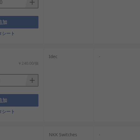
追加
タシート
Idec
-
￥240.00/個
追加
タシート
NKK Switches
-