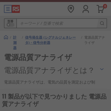
0
型番
/
計
/
信号発生器 (シグナルジェネレー
/
電源品質アナ
測
タ)・信号分析器
ライザ
器
電源品質アナライザ
電源品質アナライザとは？
電源品質アナライザは、電気の品質を測定および制
御するために使用される
信号分析器
です。さまざま
な電気信号を測定することができ、直流、交流、AC
11 製品が以下で見つかりました 電源品
電圧、DC電圧、高調波などに対応することができま
質アナライザ
す。電源品質アナライザを使用することで、データ