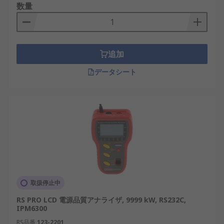
数量
使用されます。
追加
データシート
取扱停止中
RS PRO LCD 電源品質アナライザ, 9999 kW, RS232C,
IPM6300
RS品番
123-2201