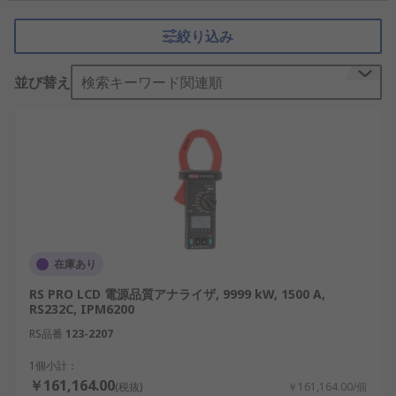
を記録・分析することができ、機器の故障やソフト
ウェアの損傷などの問題発生の可能性を事前に予測
絞り込み
することができます。
電源品質アナライザの種類
並び替え
検索キーワード関連順
使用形態
：ポータブル、ハンドヘルド、ベン
チトップ
充電タイプ
：主電源、バッテリー駆動
インターフェースタイプ
：イーサネット、
LAN
、
USB
、RS232、GPIB
ディスプレイタイプ
：
LCD
、
グラフィックディ
在庫あり
スプレイ
RS PRO LCD 電源品質アナライザ, 9999 kW, 1500 A,
RS232C, IPM6200
電源品質アナライザの用途
RS品番
123-2207
1個小計：
電源品質アナライザは、エネルギー性能を監視し、
￥161,164.00
(税抜)
￥161,164.00/個
電気機器の損傷や故障のリスクを最小化するために