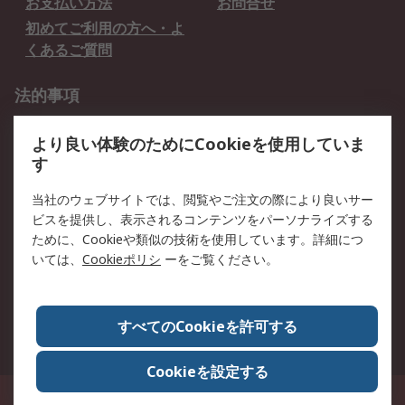
お支払い方法
お問合せ
初めてご利用の方へ・よ
くあるご質問
法的事項
プライバシーポリシー
ご利用規約
より良い体験のためにCookieを使用していま
クッキーポリシー
す
RSについて
当社のウェブサイトでは、閲覧やご注文の際により良いサー
ビスを提供し、表示されるコンテンツをパーソナライズする
会社概要
採用情報
ために、Cookieや類似の技術を使用しています。詳細につ
プレスリリース＆お知ら
コーポレートサイト
いては、
Cookieポリシ
ーをご覧ください。
せ
全世界のRS
RSの歴史
すべてのCookieを許可する
ESGへの取り組み（英語）
認証について
Cookieを設定する
〒240-0005 神奈川県横浜市保土ヶ谷区神戸町134番地 横浜ビジネスパーク ウ