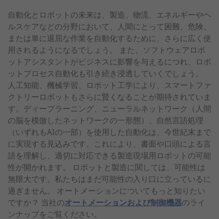
自動化とロボットの未来は、製造、物流、エネルギーやヘ
ルスケアなどの分野において、人間にとって困難、危険、
または単に退屈な作業を自動化するために、さらに広く使
用されるようになるでしょう。 また、ソフトウェアロボ
ットアシスタントがビジネスに影響を与えるにつれ、ロボ
ットプロセス自動化も引き続き浸透していくでしょう。
人工知能、機械学習、ロボット工学により、スマートファ
クトリーロボットもさらに賢くなることが期待されていま
す。ディープラーニング、ニューラルネットワーク（人間
の脳を模倣したネットワークの一形態）、自然言語処理
（いずれもAIの一部）を使用した自動化は、今世紀末まで
に実現する見込みです。これにより、書面や口頭による言
語を理解し、適切に対応できる製造現場用ロボットの可能
性が開かれます。 ロボットと製造に関しては、可能性は
無限大です。私たちはまだ可能性の入り口に立っているに
過ぎません。 オートメーションについてもっと知りたい
ですか？ 当社の
オートメーションおよび制御機器
のライ
ンナップをご覧ください。