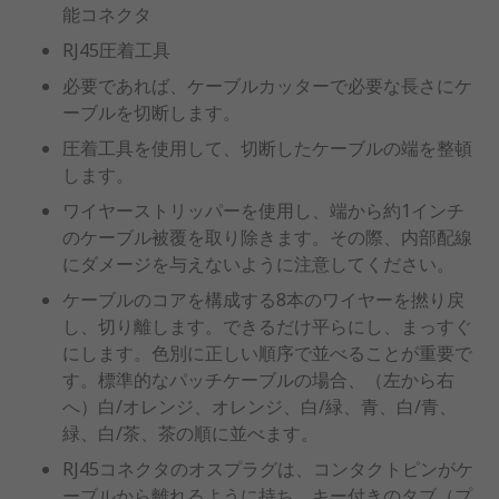
能コネクタ
RJ45圧着工具
必要であれば、ケーブルカッターで必要な長さにケ
ーブルを切断します。
圧着工具を使用して、切断したケーブルの端を整頓
します。
ワイヤーストリッパーを使用し、端から約1インチ
のケーブル被覆を取り除きます。その際、内部配線
にダメージを与えないように注意してください。
ケーブルのコアを構成する8本のワイヤーを撚り戻
し、切り離します。できるだけ平らにし、まっすぐ
にします。色別に正しい順序で並べることが重要で
す。標準的なパッチケーブルの場合、（左から右
へ）白/オレンジ、オレンジ、白/緑、青、白/青、
緑、白/茶、茶の順に並べます。
RJ45コネクタのオスプラグは、コンタクトピンがケ
ーブルから離れるように持ち、キー付きのタブ（プ