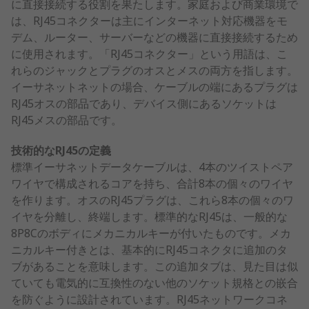
に直接接続する役割を果たします。家庭および商業環境で
は、RJ45コネクターは主にインターネット対応機器をモ
デム、ルーター、サーバーなどの機器に直接接続するため
に使用されます。「RJ45コネクター」という用語は、こ
れらのジャックとプラグのオスとメスの両方を指します。
イーサネットネットの場合、ケーブルの端にあるプラグは
RJ45オスの部品であり、デバイス側にあるソケットは
RJ45メスの部品です。
技術的なRJ45の定義
標準イーサネットデータケーブルは、4本のツイストペア
ワイヤで構成されるコアを持ち、合計8本の個々のワイヤ
を作ります。オスのRJ45プラグは、これら8本の個々のワ
イヤを分離し、終端します。標準的なRJ45は、一般的な
8P8Cのボディにメカニカルキーが付いたものです。メカ
ニカルキー付きとは、基本的にRJ45コネクタに追加のタ
ブがあることを意味します。この追加タブは、見た目は似
ていても電気的に互換性のない他のソケット規格との嵌合
を防ぐように設計されています。RJ45ネットワークコネ