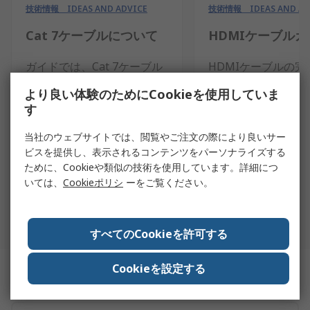
技術情報 IDEAS AND ADVICE
技術情報 IDEAS AND AD
Cat 7ケーブルについて
HDMIケーブルガ
ガイドでは、Cat 7ケーブル
HDMIケーブルの完
とは何か、他のイーサネッ
ド。HDMIケーブル
より良い体験のためにCookieを使用していま
トケーブルとの違い。ま
か、どのように使用
す
た、Cat 7ケーブルのさまざ
のか、どのバージョ
まな用途について紹介しま
適なのかを明確に定
当社のウェブサイトでは、閲覧やご注文の際により良いサー
す。
います。
ビスを提供し、表示されるコンテンツをパーソナライズする
ために、Cookieや類似の技術を使用しています。詳細につ
もっと読む
もっと読む
いては、
Cookieポリシ
ーをご覧ください。
1
/
3
すべてのCookieを許可する
Cookieを設定する
関連ページ