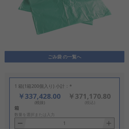
ごみ袋 の一覧へ
1 箱(1箱200個入り) 小計：*
￥337,428.00
￥371,170.80
(税抜)
(税込)
Add
箱
to
数量を選択または入力
Basket