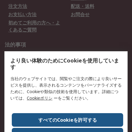
注文方法
配送・送料
お支払い方法
お問合せ
初めてご利用の方へ・よ
くあるご質問
法的事項
プライバシーポリシー
ご利用規約
より良い体験のためにCookieを使用していま
クッキーポリシー
す
RSについて
当社のウェブサイトでは、閲覧やご注文の際により良いサー
ビスを提供し、表示されるコンテンツをパーソナライズする
会社概要
採用情報
ために、Cookieや類似の技術を使用しています。詳細につ
プレスリリース＆お知ら
コーポレートサイト
いては、
Cookieポリシ
ーをご覧ください。
せ
全世界のRS
RSの歴史
すべてのCookieを許可する
ESGへの取り組み（英語）
認証について