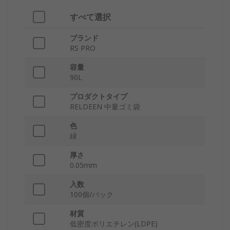
すべて選択
ブランド
RS PRO
容量
90L
プロダクトタイプ
RELDEEN 中量ゴミ袋
色
緑
厚さ
0.05mm
入数
100個/パック
材質
低密度ポリエチレン(LDPE)