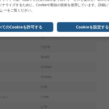
ソナライズするために、Cookieや類似の技術を使用しています。詳細
-40°C
リシ
ーをご覧ください。
85°C
べてのCookieを許可する
Cookieを設定する
MAX1932
12
TQFN
RoHS
4.1mm
4.1mm
5.5V
ション
1 mV
2.7V