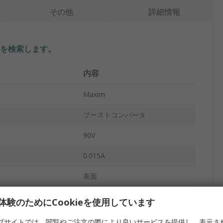
その他
詳細情報
を検索します。
内容
Maxim
ブーストコンバータ
90V
0.015A
表面
1
体験のためにCookieを使用しています
1349mW
ブサイトでは、閲覧やご注文の際により良いサービスを提供し、表示さ