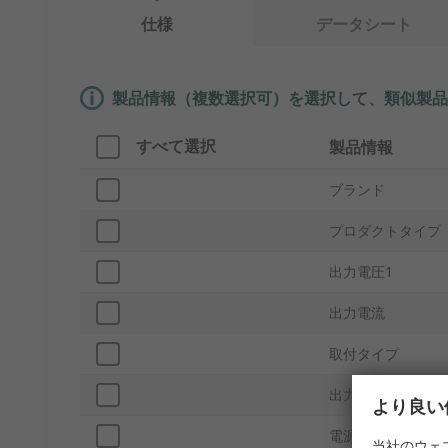
仕様
データシート
製品情報（複数選択可）を選択して、類似製品
すべて選択
製品情報
ブランド
プロダクトタイプ
出力電圧1
出力電流
取付タイプ
出力数
より良い
電源
当社のウェ