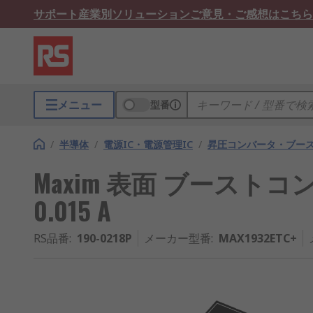
サポート
産業別ソリューション
ご意見・ご感想はこちら
メニュー
型番
/
半導体
/
電源IC・電源管理IC
/
昇圧コンバータ・ブー
Maxim 表面 ブーストコンバー
0.015 A
RS品番
:
190-0218P
メーカー型番
:
MAX1932ETC+