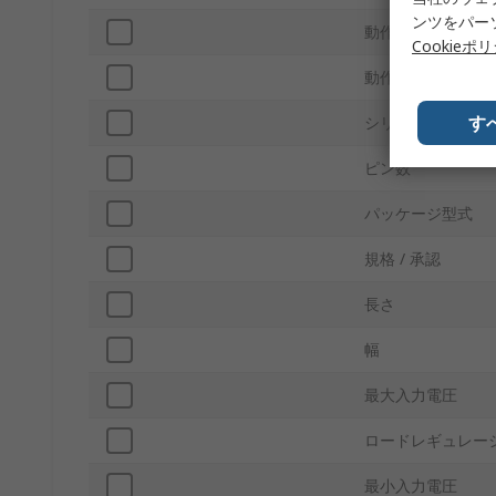
ンツをパー
動作温度 Min
Cookieポ
動作温度 Max
す
シリーズ
ピン数
パッケージ型式
規格 / 承認
長さ
幅
最大入力電圧
ロードレギュレー
最小入力電圧