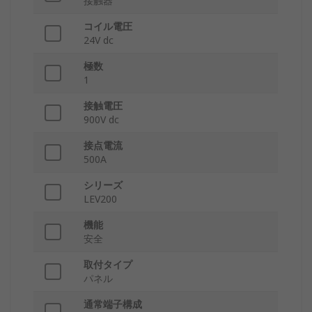
接触器
コイル電圧
24V dc
極数
1
接触電圧
900V dc
接点電流
500A
シリーズ
LEV200
機能
安全
取付タイプ
パネル
通常端子構成