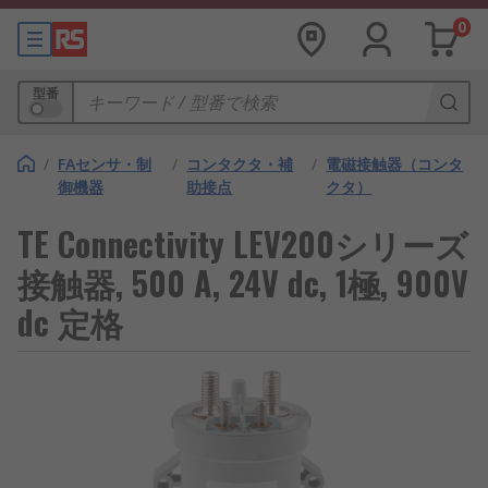
0
型番
/
FAセンサ・制
/
コンタクタ・補
/
電磁接触器（コンタ
御機器
助接点
クタ）
TE Connectivity LEV200シリーズ
接触器, 500 A, 24V dc, 1極, 900V
dc 定格