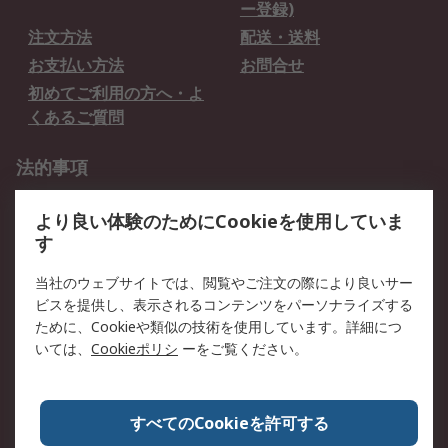
ー登録)
注文方法
配送・送料
お支払い方法
お問合せ
初めてご利用の方へ・よ
くあるご質問
法的事項
プライバシーポリシー
ご利用規約
より良い体験のためにCookieを使用していま
クッキーポリシー
す
RSについて
当社のウェブサイトでは、閲覧やご注文の際により良いサー
ビスを提供し、表示されるコンテンツをパーソナライズする
会社概要
採用情報
ために、Cookieや類似の技術を使用しています。詳細につ
プレスリリース＆お知ら
コーポレートサイト
いては、
Cookieポリシ
ーをご覧ください。
せ
全世界のRS
RSの歴史
すべてのCookieを許可する
ESGへの取り組み（英語）
認証について