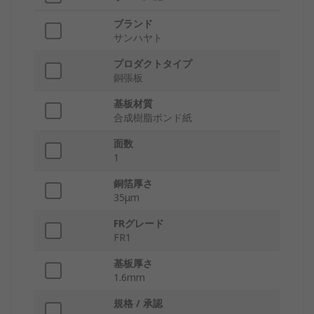
ブランド
サンハヤト
プロダクトタイプ
銅張板
基板材質
合成樹脂ボンド紙
面数
1
銅箔厚さ
35μm
FRグレード
FR1
基板厚さ
1.6mm
規格 / 承認