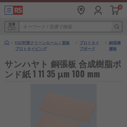
0
型番
/
ESD対策クリーンルーム / 基板
/
プロトタイ
/
銅張積
プロトタイピング
プボード
層板
サンハヤト 銅張板 合成樹脂ボ
ンド紙 1 11 35 μm 100 mm