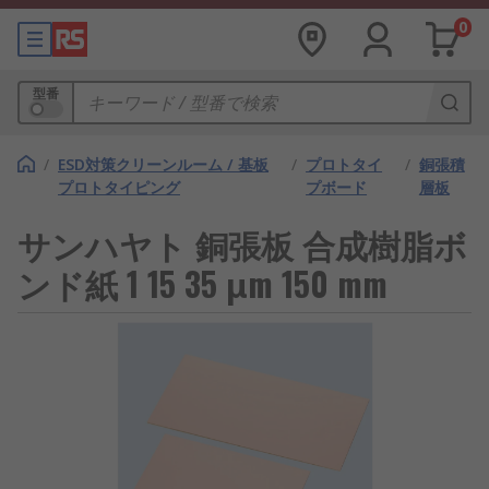
0
型番
/
ESD対策クリーンルーム / 基板
/
プロトタイ
/
銅張積
プロトタイピング
プボード
層板
サンハヤト 銅張板 合成樹脂ボ
ンド紙 1 15 35 μm 150 mm