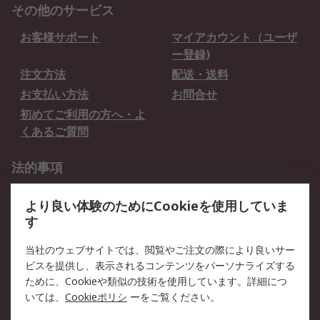
その他のサービス
お客様サポート
マイアカウント（ユーザ
ー登録)
注文方法
配送・送料
お支払い方法
お問合せ
初めてご利用の方へ・よ
くあるご質問
法的事項
プライバシーポリシー
ご利用規約
より良い体験のためにCookieを使用していま
クッキーポリシー
す
RSについて
当社のウェブサイトでは、閲覧やご注文の際により良いサー
ビスを提供し、表示されるコンテンツをパーソナライズする
会社概要
採用情報
ために、Cookieや類似の技術を使用しています。詳細につ
プレスリリース＆お知ら
コーポレートサイト
いては、
Cookieポリシ
ーをご覧ください。
せ