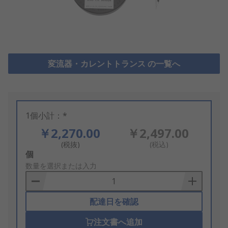
変流器・カレントトランス の一覧へ
1個小計：*
￥2,270.00
￥2,497.00
(税抜)
(税込)
Add
個
to
数量を選択または入力
Basket
配達日を確認
注文書へ追加