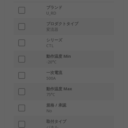
ブランド
U_RD
プロダクトタイプ
変流器
シリーズ
CTL
動作温度 Min
-20°C
一次電流
500A
動作温度 Max
75°C
規格 / 承認
No
取付タイプ
パネル