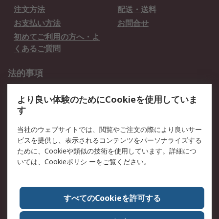
注文方法
配送・送料
お支払い方法
お問合せ
初めてご利用の方へ・よ
くあるご質問
法的事項
プライバシーポリシー
ご利用規約
より良い体験のためにCookieを使用していま
クッキーポリシー
す
RSについて
当社のウェブサイトでは、閲覧やご注文の際により良いサー
ビスを提供し、表示されるコンテンツをパーソナライズする
会社概要
採用情報
ために、Cookieや類似の技術を使用しています。詳細につ
プレスリリース＆お知ら
コーポレートサイト
いては、
Cookieポリシ
ーをご覧ください。
せ
全世界のRS
RSの歴史
すべてのCookieを許可する
ESGへの取り組み（英語）
認証について