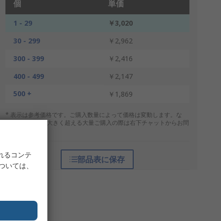
個
単価
1 - 29
￥3,020
30 - 299
￥2,962
300 - 399
￥2,416
400 - 499
￥2,147
500 +
￥1,869
* 表示は参考価格です。ご購入数量によって価格は変動します。な
お、上記数量を大きく超える大量ご購入の際は右下チャットからお問
合せください。
れるコンテ
部品表に保存
については、