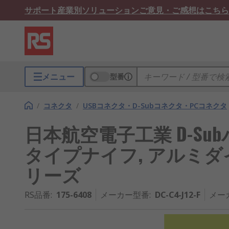
サポート
産業別ソリューション
ご意見・ご感想はこちら
メニュー
型番
/
コネクタ
/
USBコネクタ・D-Subコネクタ・PCコネクタ
日本航空電子工業 D-Sub
タイプナイフ, アルミダイキ
リーズ
RS品番
:
175-6408
メーカー型番
:
DC-C4-J12-F
メー