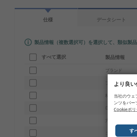
仕様
データシート
製品情報（複数選択可）を選択して、類似製品
すべて選択
製品情報
ブランド
プロダクトタイ
より良い
材質
当社のウェ
ンツをパー
D-Subシェルサ
Cookieポ
方向
す
コネクタタイプ