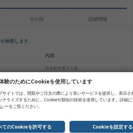
その他
詳細情報
を検索します。
内容
日本航空電子工業
プ
D-Subバックシェル
体験のためにCookieを使用しています
アルミダイキャスト
ブサイトでは、閲覧やご注文の際により良いサービスを提供し、表示さ
ソナライズするために、Cookieや類似の技術を使用しています。詳細
イズ
C
リシ
ーをご覧ください。
ペンタイプナイフ
べてのCookieを許可する
Cookieを設定する
D
D-Subバックシェル