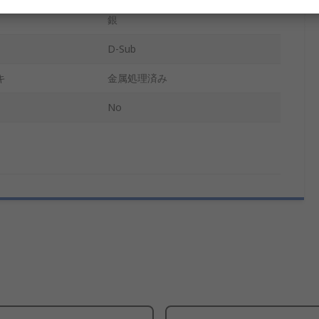
銀
D-Sub
キ
金属処理済み
No