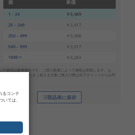
個
単価
1 - 24
￥3,469
25 - 249
￥3,417
250 - 499
￥3,368
500 - 999
￥3,317
1000 +
￥3,263
* 表示は参考価格です。ご購入数量によって価格は変動します。な
お、上記数量を大きく超える大量ご購入の際は右下チャットからお問
合せください。
れるコンテ
部品表に保存
については、