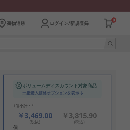
0
荷物追跡
ログイン/新規登録
ボリュームディスカウント対象商品
一括購入価格オプションを表示
1個小計：*
￥3,469.00
￥3,815.90
(税抜)
(税込)
Add
個