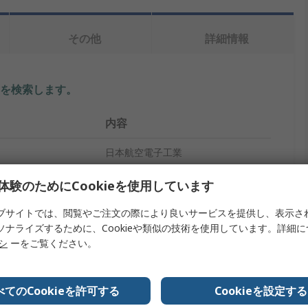
その他
詳細情報
を検索します。
内容
日本航空電子工業
プ
D-Subバックシェル
体験のためにCookieを使用しています
ABS
ブサイトでは、閲覧やご注文の際により良いサービスを提供し、表示さ
ソナライズするために、Cookieや類似の技術を使用しています。詳細
イズ
D
リシ
ーをご覧ください。
ペンタイプナイフ
べてのCookieを許可する
Cookieを設定する
D
D-Subバックシェル