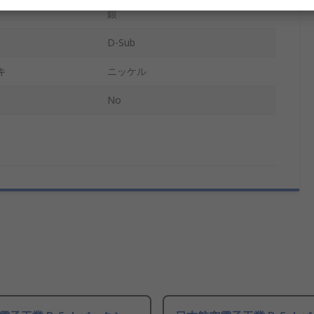
銀
D-Sub
キ
ニッケル
No