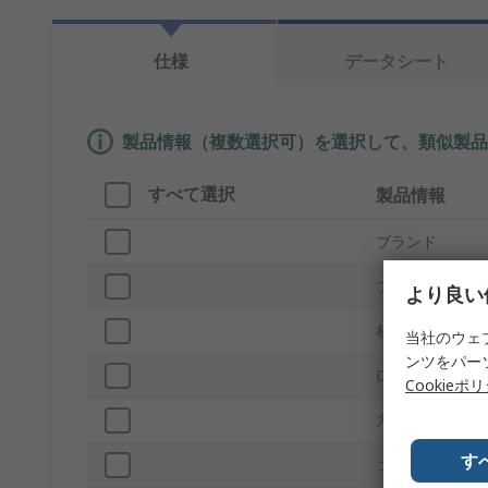
仕様
データシート
製品情報（複数選択可）を選択して、類似製品
すべて選択
製品情報
ブランド
プロダクトタイ
より良い
材質
当社のウェ
ンツをパー
D-Subシェルサ
Cookieポ
方向
す
コネクタタイプ