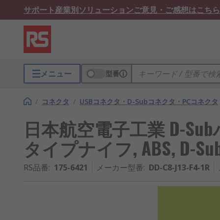
サポート
産業別ソリューション
ご意見・ご感想はこちら
メニュー
型番
/
コネクタ
/
USBコネクタ・D-Subコネクタ・PCコネクタ
日本航空電子工業 D-Sub
タイプナイフ, ABS, D-S
RS品番
:
175-6421
メーカー型番
:
DD-C8-J13-F4-1R