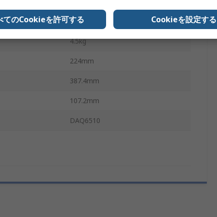
50°C
べてのCookieを許可する
Cookieを設定する
No
4.5kg
224mm
387.4mm
107.2mm
DAQ6510