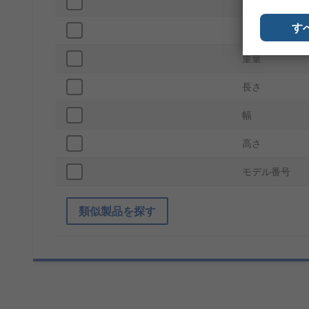
動作温度 Max
す
規格 / 承認
重量
長さ
幅
高さ
モデル番号
類似製品を探す