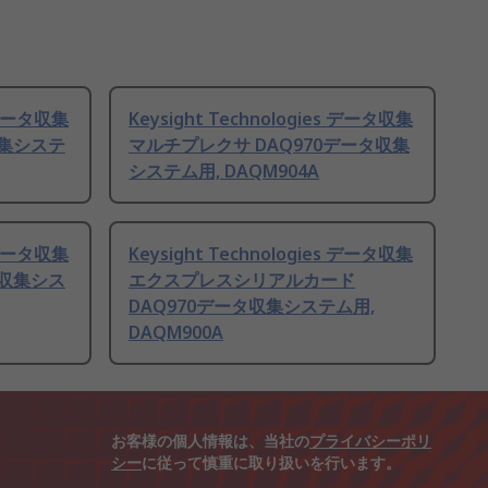
s データ収集
Keysight Technologies データ収集
収集システ
マルチプレクサ DAQ970データ収集
システム用, DAQM904A
s データ収集
Keysight Technologies データ収集
タ収集シス
エクスプレスシリアルカード
DAQ970データ収集システム用,
DAQM900A
お客様の個人情報は、当社の
プライバシーポリ
シー
に従って慎重に取り扱いを行います。