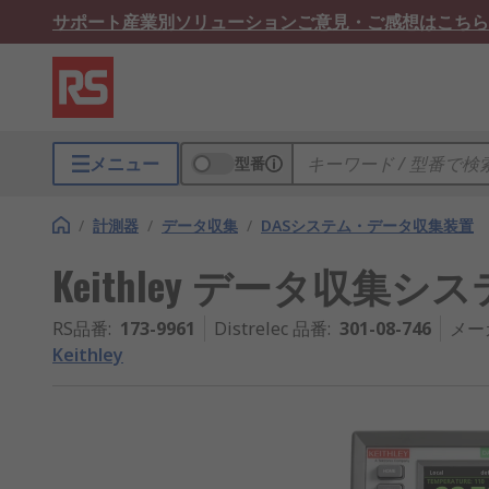
サポート
産業別ソリューション
ご意見・ご感想はこちら
メニュー
型番
/
計測器
/
データ収集
/
DASシステム・データ収集装置
Keithley データ収集システ
RS品番
:
173-9961
Distrelec 品番
:
301-08-746
メー
Keithley