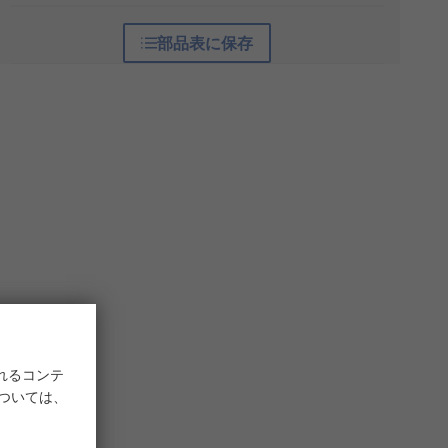
部品表に保存
れるコンテ
については、