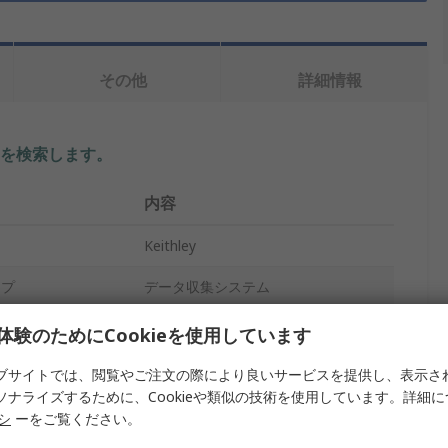
その他
詳細情報
を検索します。
内容
Keithley
イプ
データ収集システム
リチウム
体験のためにCookieを使用しています
0°C
ブサイトでは、閲覧やご注文の際により良いサービスを提供し、表示さ
ソナライズするために、Cookieや類似の技術を使用しています。詳細
3year
リシ
ーをご覧ください。