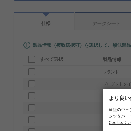
仕様
データシート
製品情報（複数選択可）を選択して、類似製品
すべて選択
製品情報
ブランド
プロダクトタ
使用電池
より良い
動作温度 Min
当社のウェ
ンツをパー
電池寿命
Cookieポ