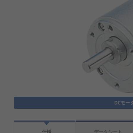
DCモー
仕様
データシート