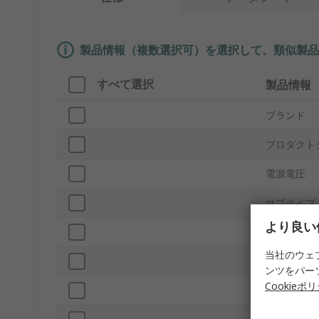
製品情報（複数選択可）を選択して、類似製品
すべて選択
製品情報
ブランド
プロダクト
電源電圧
サブタイプ
より良い
出力スピー
当社のウェ
軸径
ンツをパー
Cookieポ
最大出力ト