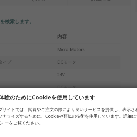
を検索します。
内容
Micro Motors
タイプ
DCモータ
24V
DCモータ
体験のためにCookieを使用しています
ド
140rpm
ブサイトでは、閲覧やご注文の際により良いサービスを提供し、表示さ
6mm
ソナライズするために、Cookieや類似の技術を使用しています。詳細
リシ
ーをご覧ください。
ルク
20Ncm