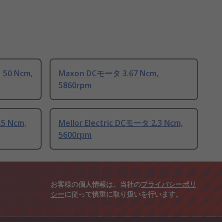
50 Ncm,
Maxon DCモータ 3.67 Ncm,
5860rpm
.5 Ncm,
Mellor Electric DCモータ 2.3 Ncm,
5600rpm
お客様の個人情報は、当社の
プライバシーポリ
シー
に従って慎重に取り扱いを行います。