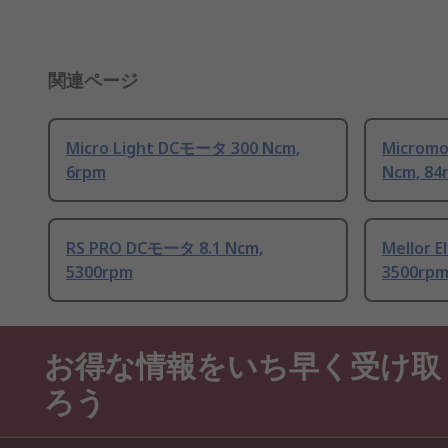
関連ページ
Micro Light DCモータ 300 Ncm,
Microm
6rpm
Ncm, 84
RS PRO DCモータ 8.1 Ncm,
Mellor 
5300rpm
3500rp
お得な情報をいち早く受け取
ろう