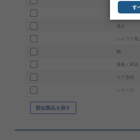
ギア比
す
定格電流
長さ
シャフト長
幅
規格 / 承認
コア直径
シリーズ
類似製品を探す