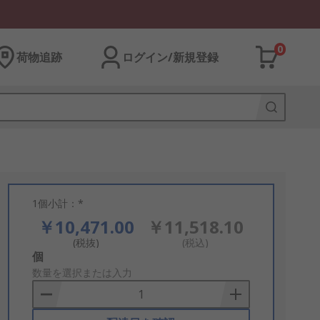
0
荷物追跡
ログイン/新規登録
1個小計：*
￥10,471.00
￥11,518.10
(税抜)
(税込)
Add
個
to
数量を選択または入力
Basket