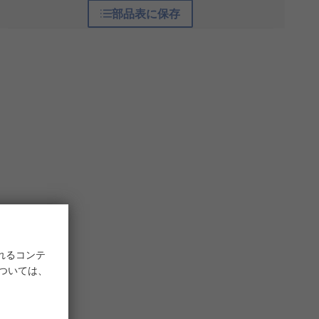
部品表に保存
れるコンテ
については、