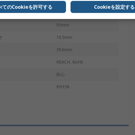
75:1
べてのCookieを許可する
Cookieを設定する
330mA
95mm
さ
19.5mm
39.6mm
REACH, RoHS
鉄心
RH158