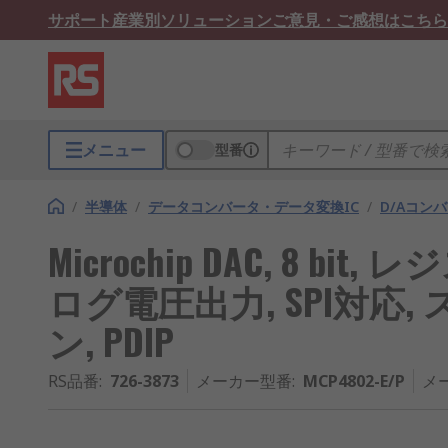
サポート
産業別ソリューション
ご意見・ご感想はこちら
メニュー
型番
/
半導体
/
データコンバータ・データ変換IC
/
D/Aコン
Microchip DAC, 8 b
ログ電圧出力, SPI対応,
ン, PDIP
RS品番
:
726-3873
メーカー型番
:
MCP4802-E/P
メ