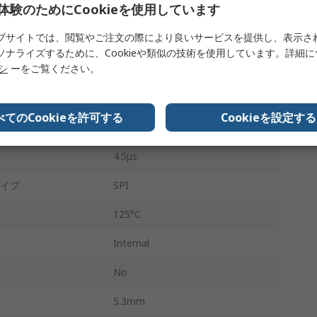
体験のためにCookieを使用しています
PDIP
ブサイトでは、閲覧やご注文の際により良いサービスを提供し、表示さ
8
ソナライズするために、Cookieや類似の技術を使用しています。詳細
リシ
ーをご覧ください。
2.7V
5.5V
べてのCookieを許可する
Cookieを設定する
-40°C
4.5μs
イプ
SPI
125°C
Internal
No
5.3mm