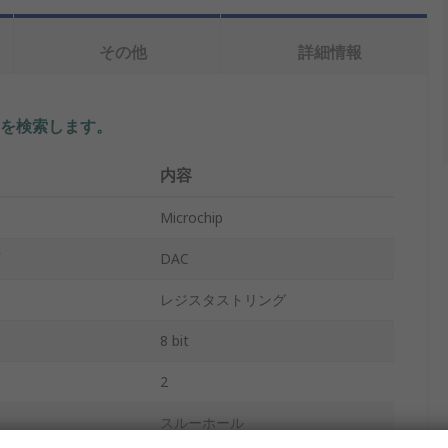
その他
詳細情報
を検索します。
内容
Microchip
DAC
レジスタストリング
8 bit
2
スルーホール