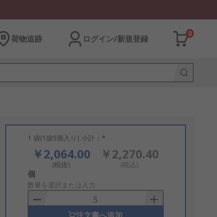
0
荷物追跡
ログイン/新規登録
1 袋(1袋5個入り) 小計：*
￥2,064.00
￥2,270.40
(税抜)
(税込)
Add
個
to
数量を選択または入力
Basket
注文書へ追加