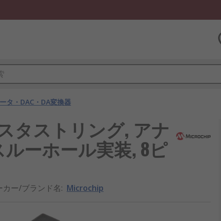
バータ・DAC・DA変換器
it, レジスタストリング, アナ
 スルーホール実装, 8ピ
ーカー/ブランド名
:
Microchip