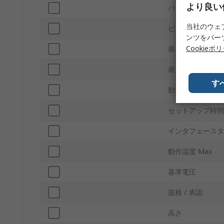
より良い
パッケージ型式
当社のウェ
ピン数
ンツをパー
Cookieポ
最小電源電圧
最大電源電圧
す
動作温度 Min
セットアップ時間
インタフェースタ
動作温度 Max
基準電圧
規格 / 承認
高さ