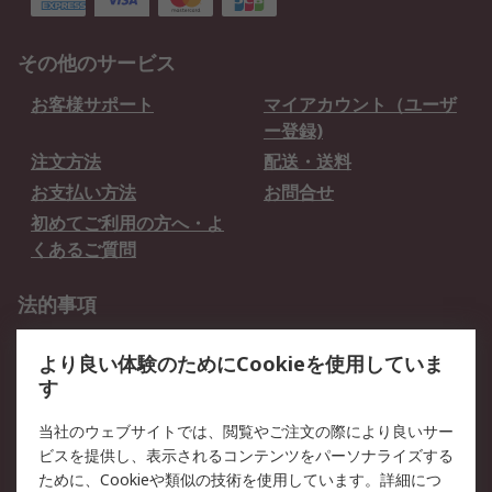
その他のサービス
お客様サポート
マイアカウント（ユーザ
ー登録)
注文方法
配送・送料
お支払い方法
お問合せ
初めてご利用の方へ・よ
くあるご質問
法的事項
プライバシーポリシー
ご利用規約
より良い体験のためにCookieを使用していま
クッキーポリシー
す
RSについて
当社のウェブサイトでは、閲覧やご注文の際により良いサー
ビスを提供し、表示されるコンテンツをパーソナライズする
会社概要
採用情報
ために、Cookieや類似の技術を使用しています。詳細につ