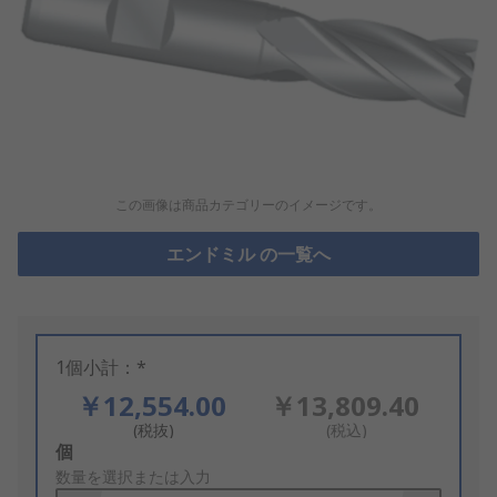
この画像は商品カテゴリーのイメージです。
エンドミル の一覧へ
1個小計：*
￥12,554.00
￥13,809.40
(税抜)
(税込)
Add
個
to
数量を選択または入力