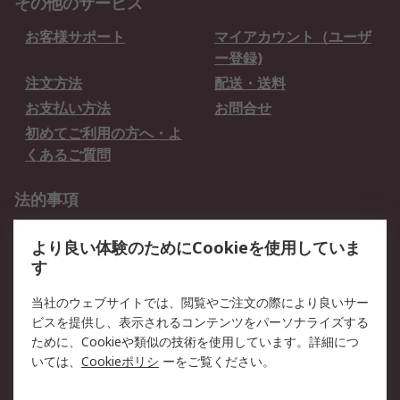
その他のサービス
お客様サポート
マイアカウント（ユーザ
ー登録)
注文方法
配送・送料
お支払い方法
お問合せ
初めてご利用の方へ・よ
くあるご質問
法的事項
プライバシーポリシー
ご利用規約
より良い体験のためにCookieを使用していま
クッキーポリシー
す
RSについて
当社のウェブサイトでは、閲覧やご注文の際により良いサー
ビスを提供し、表示されるコンテンツをパーソナライズする
会社概要
採用情報
ために、Cookieや類似の技術を使用しています。詳細につ
プレスリリース＆お知ら
コーポレートサイト
いては、
Cookieポリシ
ーをご覧ください。
せ