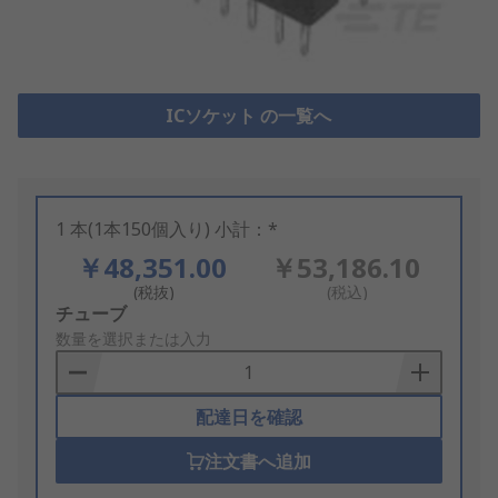
ICソケット の一覧へ
1 本(1本150個入り) 小計：*
￥48,351.00
￥53,186.10
(税抜)
(税込)
Add
チューブ
to
数量を選択または入力
Basket
配達日を確認
注文書へ追加