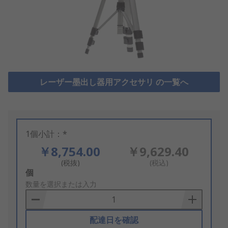
レーザー墨出し器用アクセサリ の一覧へ
1個小計：*
￥8,754.00
￥9,629.40
(税抜)
(税込)
Add
個
to
数量を選択または入力
Basket
配達日を確認