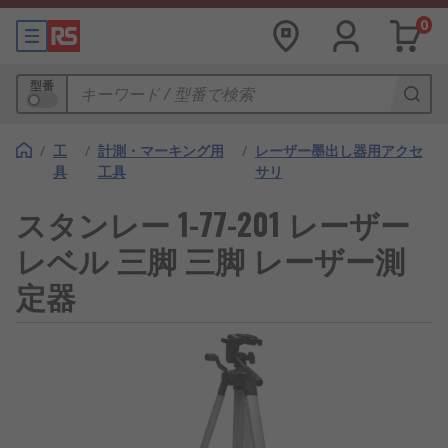
0
型番
/
工
/
計測・マーキング用
/
レーザー墨出し器用アクセ
具
工具
サリ
スタンレー 1-77-201 レーザー
レベル 三脚 三脚 レーザー測
定器