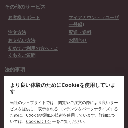
その他のサービス
お客様サポート
マイアカウント（ユーザ
ー登録)
注文方法
配送・送料
お支払い方法
お問合せ
初めてご利用の方へ・よ
くあるご質問
法的事項
プライバシーポリシー
ご利用規約
より良い体験のためにCookieを使用していま
クッキーポリシー
す
RSについて
当社のウェブサイトでは、閲覧やご注文の際により良いサー
ビスを提供し、表示されるコンテンツをパーソナライズする
会社概要
採用情報
ために、Cookieや類似の技術を使用しています。詳細につ
プレスリリース＆お知ら
コーポレートサイト
いては、
Cookieポリシ
ーをご覧ください。