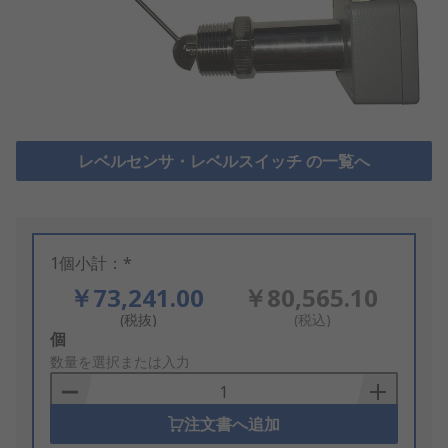
レベルセンサ・レベルスイッチ の一覧へ
1個小計：*
￥73,241.00
￥80,565.10
(税抜)
(税込)
Add
個
to
数量を選択または入力
Basket
注文書へ追加