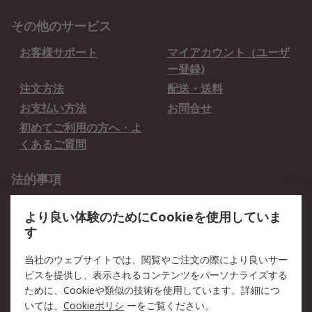
その他のサービス
お客様サポート
マイアカウント（ユーザ
ー登録)
注文方法
配送・送料
お支払い方法
お問合せ
初めてご利用の方へ・よ
くあるご質問
法的事項
プライバシーポリシー
ご利用規約
より良い体験のためにCookieを使用していま
クッキーポリシー
す
RSについて
当社のウェブサイトでは、閲覧やご注文の際により良いサー
ビスを提供し、表示されるコンテンツをパーソナライズする
会社概要
採用情報
ために、Cookieや類似の技術を使用しています。詳細につ
プレスリリース＆お知ら
コーポレートサイト
いては、
Cookieポリシ
ーをご覧ください。