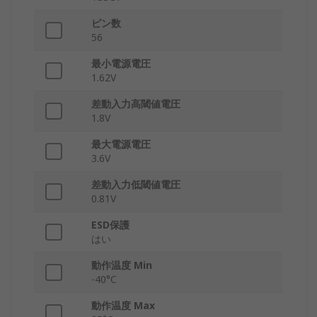
ピン数
56
最小電源電圧
1.62V
差動入力高閾値電圧
1.8V
最大電源電圧
3.6V
差動入力低閾値電圧
0.81V
ESD保護
はい
動作温度 Min
-40°C
動作温度 Max