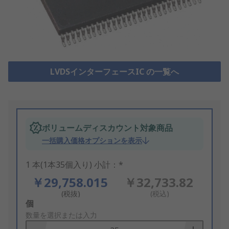
LVDSインターフェースIC の一覧へ
ボリュームディスカウント対象商品
一括購入価格オプションを表示
1 本(1本35個入り) 小計：*
￥29,758.015
￥32,733.82
(税抜)
(税込)
Add
個
to
数量を選択または入力
Basket