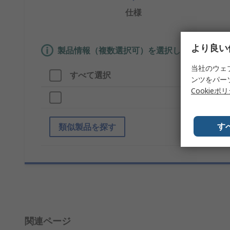
仕様
より良い
製品情報（複数選択可）を選択して、類似製品
当社のウェ
すべて選択
製品情報
ンツをパー
Cookieポ
ブランド
す
類似製品を探す
関連ページ