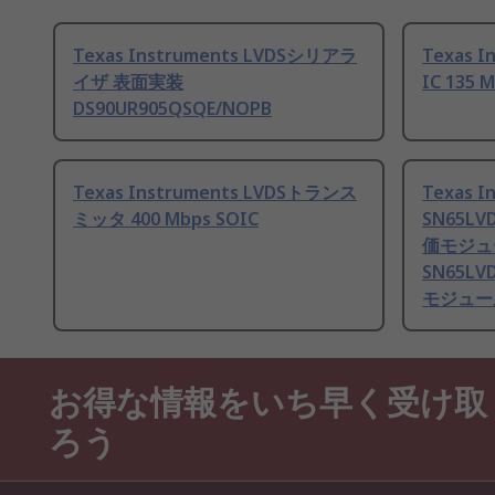
Texas Instruments LVDSシリアラ
Texas 
イザ 表面実装
IC 135 M
DS90UR905QSQE/NOPB
Texas Instruments LVDSトランス
Texas 
ミッタ 400 Mbps SOIC
SN65LV
価モジュ
SN65LV
モジュー
お得な情報をいち早く受け取
ろう