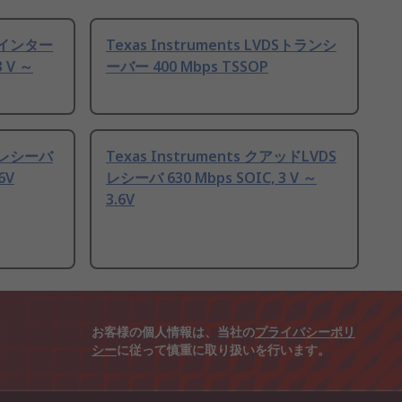
DSインター
Texas Instruments LVDSトランシ
 V ～
ーバー 400 Mbps TSSOP
DSレシーバ
Texas Instruments クアッドLVDS
6V
レシーバ 630 Mbps SOIC, 3 V ～
3.6V
お客様の個人情報は、当社の
プライバシーポリ
シー
に従って慎重に取り扱いを行います。