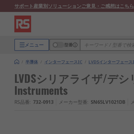
サポート
産業別ソリューション
ご意見・ご感想はこちら
メニュー
型番
/
半導体
/
インターフェースIC
/
LVDSインターフェースI
LVDSシリアライザ/デシリ
Instruments
RS品番
:
732-0913
メーカー型番
:
SN65LV1021DB