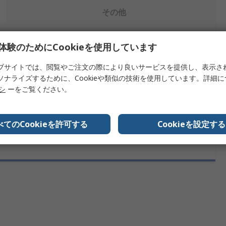
その他
体験のためにCookieを使用しています
を検索します。
ブサイトでは、閲覧やご注文の際により良いサービスを提供し、表示さ
内容
ソナライズするために、Cookieや類似の技術を使用しています。詳細
リシ
ーをご覧ください。
Texas Instruments
べてのCookieを許可する
Cookieを設定する