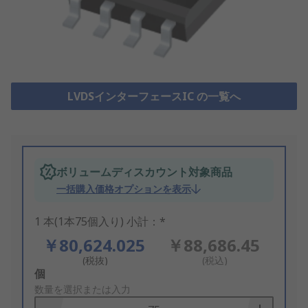
LVDSインターフェースIC の一覧へ
ボリュームディスカウント対象商品
一括購入価格オプションを表示
1 本(1本75個入り) 小計：*
￥80,624.025
￥88,686.45
(税抜)
(税込)
Add
個
to
数量を選択または入力
Basket