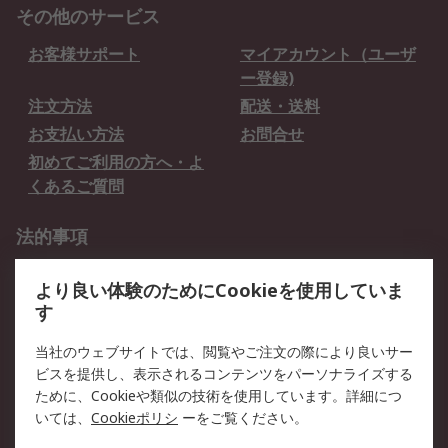
その他のサービス
お客様サポート
マイアカウント（ユーザ
ー登録)
注文方法
配送・送料
お支払い方法
お問合せ
初めてご利用の方へ・よ
くあるご質問
法的事項
プライバシーポリシー
ご利用規約
より良い体験のためにCookieを使用していま
クッキーポリシー
す
RSについて
当社のウェブサイトでは、閲覧やご注文の際により良いサー
ビスを提供し、表示されるコンテンツをパーソナライズする
会社概要
採用情報
ために、Cookieや類似の技術を使用しています。詳細につ
プレスリリース＆お知ら
コーポレートサイト
いては、
Cookieポリシ
ーをご覧ください。
せ