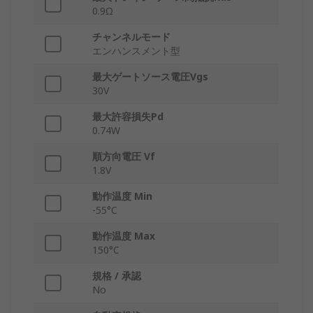
0.9Ω
チャンネルモード
エンハンスメント型
最大ゲートソース電圧Vgs
30V
最大許容損失Pd
0.74W
順方向電圧 Vf
1.8V
動作温度 Min
-55°C
動作温度 Max
150°C
規格 / 承認
No