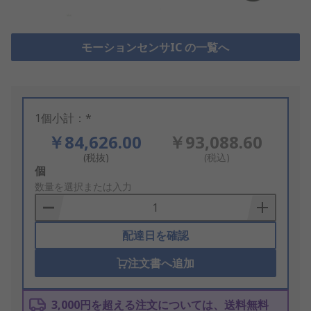
モーションセンサIC の一覧へ
1個小計：*
￥84,626.00
￥93,088.60
(税抜)
(税込)
Add
個
to
数量を選択または入力
Basket
配達日を確認
注文書へ追加
3,000円を超える注文については、送料無料