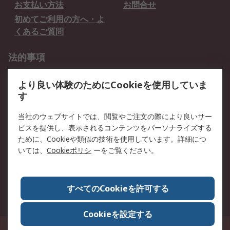
お支払い方法
お問合せ
初めてご利用の方へ・よ
くあるご質問
法的事項
プライバシーポリシー
ご利用規約
より良い体験のためにCookieを使用していま
クッキーポリシー
す
RSについて
当社のウェブサイトでは、閲覧やご注文の際により良いサー
ビスを提供し、表示されるコンテンツをパーソナライズする
会社概要
採用情報
ために、Cookieや類似の技術を使用しています。詳細につ
プレスリリース＆お知ら
コーポレートサイト
いては、
Cookieポリシ
ーをご覧ください。
せ
全世界のRS
RSの歴史
すべてのCookieを許可する
ESGへの取り組み（英語）
認証について
Cookieを設定する
〒240-0005 神奈川県横浜市保土ヶ谷区神戸町134番地 横浜ビジネスパーク ウ