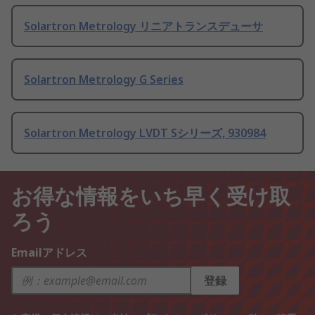
Solartron Metrology リニアトランスデューサ
Solartron Metrology G Series
Solartron Metrology LVDT Sシリーズ, 930984
お得な情報をいち早く受け取
ろう
Emailアドレス
登録