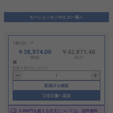
モーションセンサIC の一覧へ
1個小計：*
￥38,974.00
￥42,871.40
(税抜)
(税込)
Add
個
to
数量を選択または入力
Basket
配達日を確認
注文書へ追加
3,000円を超える注文については、送料無料