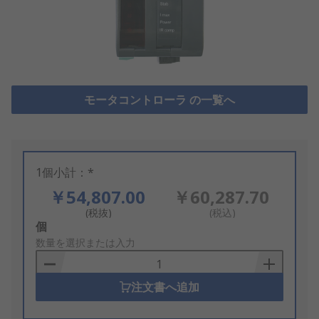
モータコントローラ の一覧へ
1個小計：*
￥54,807.00
￥60,287.70
(税抜)
(税込)
Add
個
to
数量を選択または入力
Basket
注文書へ追加