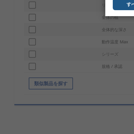
す
リード間隔
全体の幅
全体的な深さ
動作温度 Max
シリーズ
規格 / 承認
類似製品を探す