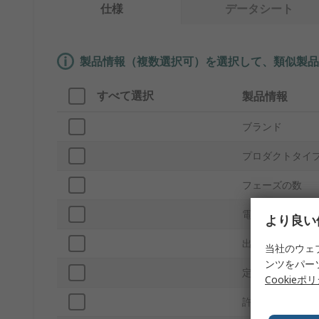
仕様
データシート
製品情報（複数選択可）を選択して、類似製品
すべて選択
製品情報
ブランド
プロダクトタイ
フェーズの数
電源電圧
より良い
出力電圧
当社のウェ
ンツをパー
定格電流
Cookieポ
許容入力