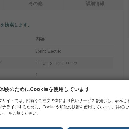
その他
詳細情報
を検索します。
内容
Sprint Electric
プ
DCモータコントローラ
1
110, 230V ac
体験のためにCookieを使用しています
180V dc
ブサイトでは、閲覧やご注文の際により良いサービスを提供し、表示さ
ソナライズするために、Cookieや類似の技術を使用しています。詳細
6.8A
リシ
ーをご覧ください。
0.75kW