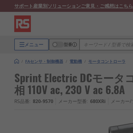
サポート
産業別ソリューション
ご意見・ご感想はこちら
メニュー
型番
/
FAセンサ・制御機器
/
電動機
/
モータコントローラ
Sprint Electric DCモ
相 110V ac, 230 V ac 6.8A
RS品番
:
820-9570
メーカー型番
:
680XRi
メーカー/