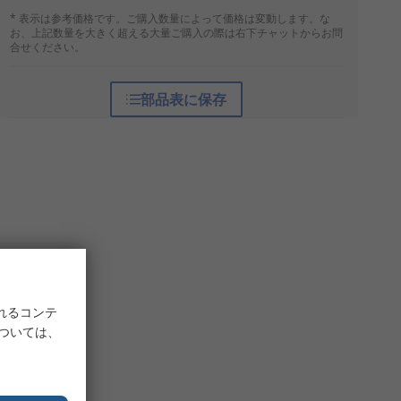
* 表示は参考価格です。ご購入数量によって価格は変動します。な
お、上記数量を大きく超える大量ご購入の際は右下チャットからお問
合せください。
部品表に保存
れるコンテ
については、