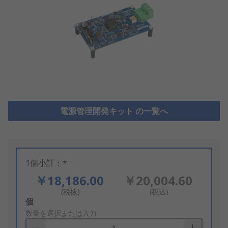
電源管理開発キット の一覧へ
1個小計：*
￥18,186.00
￥20,004.60
(税抜)
(税込)
Add
個
to
数量を選択または入力
Basket