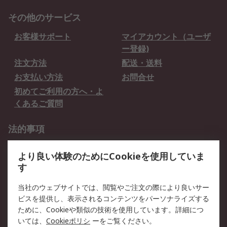
その他のサービス
お客様サポート
マイアカウント（ユーザ
ー登録)
注文方法
配送・送料
お支払い方法
お問合せ
初めてご利用の方へ・よ
くあるご質問
法的事項
プライバシーポリシー
ご利用規約
より良い体験のためにCookieを使用していま
クッキーポリシー
す
RSについて
当社のウェブサイトでは、閲覧やご注文の際により良いサー
ビスを提供し、表示されるコンテンツをパーソナライズする
会社概要
採用情報
ために、Cookieや類似の技術を使用しています。詳細につ
プレスリリース＆お知ら
コーポレートサイト
いては、
Cookieポリシ
ーをご覧ください。