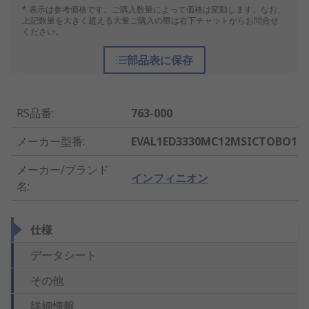
* 表示は参考価格です。ご購入数量によって価格は変動します。なお、
上記数量を大きく超える大量ご購入の際は右下チャットからお問合せ
ください。
部品表に保存
RS品番
:
763-000
メーカー型番
:
EVAL1ED3330MC12MSICTOBO1
メーカー/ブランド
インフィニオン
名
:
仕様
データシート
その他
詳細情報