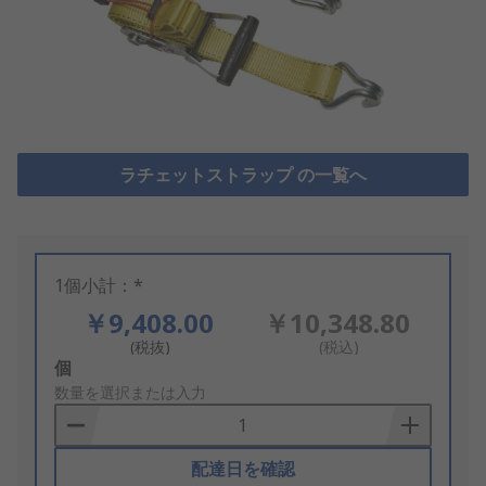
ラチェットストラップ の一覧へ
1個小計：*
￥9,408.00
￥10,348.80
(税抜)
(税込)
Add
個
to
数量を選択または入力
Basket
配達日を確認